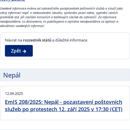
Uvedené informace máme od zahraničního poskytovatele poštovních služeb a slouží jako
zdroj informací např. o nedovoleném obsahu, správném psaní adres, vyplnění celních
prohlášek atd. při zasílání listovních a balíkových zásilek do zahraničí. Za informace
neodpovídáme, co dostaneme, to publikujeme a zejména neodpovídáme za úplnost a
aktuálnost uvedených informací.
Návrat na
rozcestník států
a důležité informace.
Zpět
Nepál
12.09.2025
EmIS 208/2025: Nepál - pozastavení poštovních
služeb po protestech 12. září 2025 v 17:30 (CET)