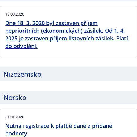
18.03.2020
Dne 18. 3. 2020 byl zastaven příjem
neprioritních (ekonomických) zásilek. Od 1. 4.
2025 je zastaven příjem listovních zásilek. Platí
do odvolání.
Nizozemsko
Norsko
01.01.2026
Nutná registrace k platbě daně z přidané
hodnoty