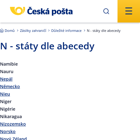
Přejít na hlavní obsah
Domů
Zásilky zahraničí
Důležité informace
N - státy dle abecedy
N - státy dle abecedy
Namibie
Nauru
Nepál
Německo
Nieu
Niger
Nigérie
Nikaragua
Nizozemsko
Norsko
Nový Zéland