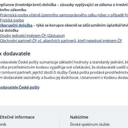
pliance (trestněprávní) doložka – závazky vyplývající ze zákona o trest
stního zákoníku
Právnická osoba včetně územního samosprávného celku (obec v případě Po
Fyzická osoba
tikorupční doložka
– týká se korupce obecně se zdůrazněním úplatkářstv
cká doložka
Osoby jednající jménem ČP (Zástupce)
Obchodní partneři ČP vč. aliančních partnerů, kteří nejednají jménem ČP
x dodavatele
odavatele České pošty sumarizuje základní hodnoty a standardy jednání, kte
šta prostřednictvím kodexu vyjadřuje své očekávání, že dodavatelé vzešlí z
 (smluvní partneři, jejichž zboží či služby Česká pošta prodává prostřednict
 dodavatele seznámily a budou jej dodržovat. Ustanovení o Kodexu dodava
odavatele České pošty
žitečné informace
Nabízíme
eník
Široké spektrum služeb