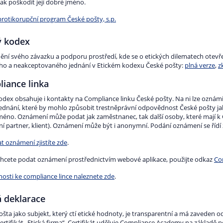
ak poškodit její dobré jméno.
protikorupční program České pošty, s.p.
ý kodex
nění svého závazku a podporu prostředí, kde se o etických dilematech otevře
ho a neakceptovaného jednání v Etickém kodexu České pošty:
plná verze
,
z
iance linka
odex obsahuje i kontakty na Compliance linku České pošty. Na ni lze oznámit
jednání, které by mohlo způsobit trestněprávní odpovědnost České pošty jak
méno. Oznámení může podat jak zaměstnanec, tak další osoby, které mají k Če
í partner, klient). Oznámení může být i anonymní. Podání oznámení se ří
t oznámení zjistíte zde
.
hcete podat oznámení prostřednictvím webové aplikace, použijte odkaz
Co
osti ke compliance lince naleznete zde
.
á deklarace
ošta jako subjekt, který ctí etické hodnoty, je transparentní a má zaveden
certifikát „Etická firma“. Certifikát uděluje Compliance Academy na základě 