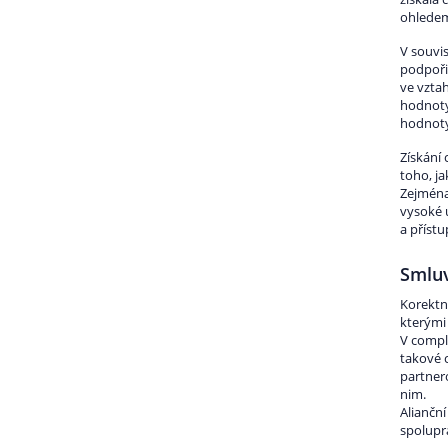
ohledem
V souvis
podpořil
ve vztah
hodnoty,
hodnoty
Získání 
toho, ja
Zejména
vysoké 
a přístu
Smluv
Korektn
kterými 
V compl
takové 
partnero
nim.
Aliančn
spolupr