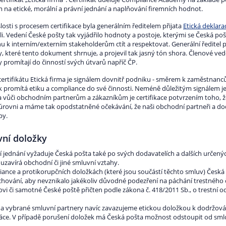
 na etické, morální a právní jednání a naplňování firemních hodnot.
losti s procesem certifikace byla generálním ředitelem přijata
Etická deklara
i. Vedení České pošty tak vyjádřilo hodnoty a postoje, kterými se Česká pošt
u k interním/externím stakeholderům ctít a respektovat. Generální ředitel p
 které tento dokument shrnuje, a projevil tak jasný tón shora. Členové veden
 promítají do činností svých útvarů napříč ČP.
certifikátu Etická firma je signálem dovnitř podniku - směrem k zaměstnanců
k promítá etiku a compliance do své činnosti. Neméně důležitým signálem je
 vůči obchodním partnerům a zákazníkům je certifikace potvrzením toho, že
úrovni a máme tak opodstatněné očekávání, že naši obchodní partneři a 
py.
ní doložky
í jednání vyžaduje Česká pošta také po svých dodavatelích a dalších určený
uzavírá obchodní či jiné smluvní vztahy.
iance a protikorupčních doložkách (které jsou součástí těchto smluv) Česk
chování, aby nevznikalo jakékoliv důvodné podezření na páchání trestného
vi či samotné České poště přičten podle zákona č. 418/2011 Sb., o trestní o
í a vybrané smluvní partnery navíc zavazujeme etickou doložkou k dodržová
áce. V případě porušení doložek má Česká pošta možnost odstoupit od sml