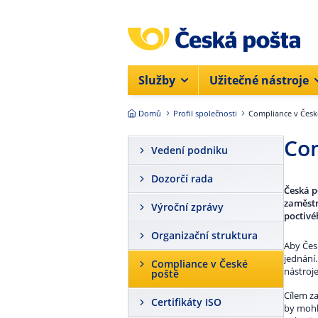
Přejít na hlavní obsah
Služby
Užitečné nástroje
Domů
Profil společnosti
Compliance v Česk
Com
Vedení podniku
Dozorčí rada
Česká p
zaměstn
Výroční zprávy
poctivé
Organizační struktura
Aby Čes
jednání
Compliance v České
nástroj
poště
Cílem z
Certifikáty ISO
by mohl