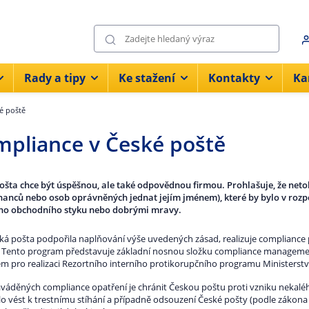
Rady a tipy
Ke stažení
Kontakty
Ka
é poště
pliance v České poště
ošta chce být úspěšnou, ale také odpovědnou firmou. Prohlašuje, že netole
anců nebo osob oprávněných jednat jejím jménem), které by bylo v rozp
ho obchodního styku nebo dobrými mravy.
ká pošta podpořila naplňování výše uvedených zásad, realizuje compliance
. Tento program představuje základní nosnou složku compliance managemen
em pro realizaci Rezortního interního protikorupčního programu Ministerstva
aváděných compliance opatření je chránit Českou poštu proti vzniku nekaléh
o vést k trestnímu stíhání a případně odsouzení České pošty (podle zákona