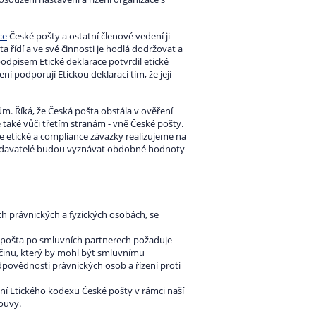
ce
České pošty a ostatní členové vedení ji
a řídí a ve své činnosti je hodlá dodržovat a
odpisem Etické deklarace potvrdil etické
í podporují Etickou deklaraci tím, že její
m. Říká, že Česká pošta obstála v ověření
 také vůči třetím stranám - vně České pošty.
 etické a compliance závazky realizujeme na
dodavatelé budou vyznávat obdobné hodnoty
ch právnických a fyzických osobách, se
á pošta po smluvních partnerech požaduje
 činu, který by mohl být smluvnímu
dpovědnosti právnických osob a řízení proti
ní Etického kodexu České pošty v rámci naší
ouvy.