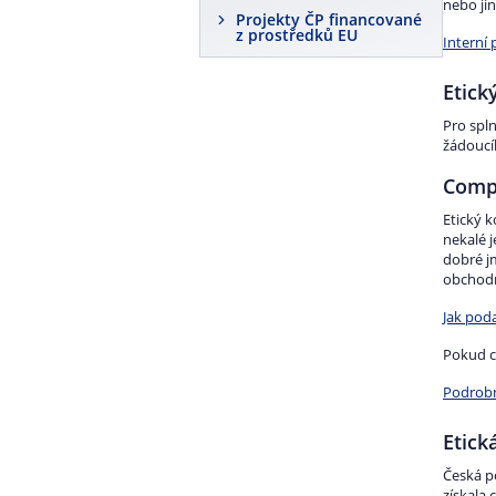
nebo jin
Projekty ČP financované
z prostředků EU
Interní 
Etick
Pro spl
žádoucí
Compl
Etický k
nekalé 
dobré j
obchodn
Jak poda
Pokud c
Podrobn
Etick
Česká p
získala 