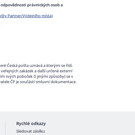
ní odpovědnosti právnických osob a
šty Partner/Výdejního místa)
í
ré Česká pošta uznává a kterými se řídí.
 veřejných zakázek a další určené externí
vím svých poboček či jinými způsoby) se s
tele ČP je součástí smluvní dokumentace.
Rychlé odkazy
Sledovat zásilku