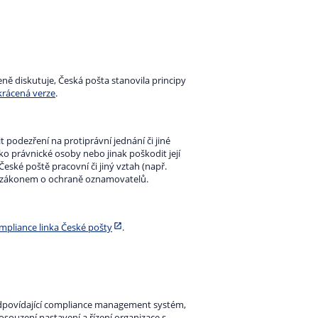
ně diskutuje, Česká pošta stanovila principy
krácená verze
.
 podezření na protiprávní jednání či jiné
o právnické osoby nebo jinak poškodit její
ské poště pracovní či jiný vztah (např.
dí zákonem o ochraně oznamovatelů.
mpliance linka České pošty
.
 odpovídající compliance management systém,
posouzení nastavení a řízení organizace s