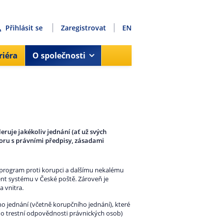
Přihlásit se
Zaregistrovat
EN
riéra
O společnosti
ruje jakékoliv jednání (ať už svých
oru s právními předpisy, zásadami
 program proti korupci a dalšímu nekalému
t systému v České poště. Zároveň je
 vnitra.
o jednání (včetně korupčního jednání), které
 o trestní odpovědnosti právnických osob)