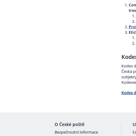
Com
tre
Pro
Eti
Kode
Kodex d
Česká po
subjekty
Kodexem
Kodex d
O České poště
U
Bezpečnostní informace
C