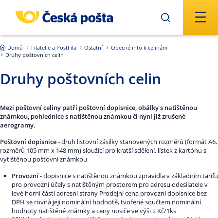
Přejít na hlavní obsah
Domů
Filatelie a PostFila
Ostatní
Obecné info k celinám
Druhy poštovních celin
Druhy poštovních celin
Mezi poštovní celiny patří poštovní dopisnice, obálky s natištěnou
známkou, pohlednice s natištěnou známkou či nyní již zrušené
aerogramy.
Poštovní dopisnice
- druh listovní zásilky stanovených rozměrů (formát A6,
rozměrů 105 mm x 148 mm) sloužící pro kratší sdělení, lístek z kartónu s
vytištěnou poštovní známkou
Provozní
- dopisnice s natištěnou známkou zpravidla v základním tarifu
pro provozní účely s natištěným prostorem pro adresu odesilatele v
levé horní části adresní strany Prodejní cena provozní dopisnice bez
DPH se rovná její nominální hodnotě, tvořené součtem nominální
hodnoty natištěné známky a ceny nosiče ve výši 2 Kč/1ks