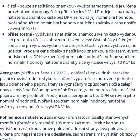
čistá
- pouze s natištěnou známkou - využita samostatně, či je určena
pro zhotovení propagačních přítisků v levé části Prodejní cena obálky s
natištěnou známkou čisté bez DPH se rovná její nominální hodnotě,
tvořené součtem nominální hodnoty natištěné známky a ceny nosiče
ve výši 10 Kč/1ks
příležitostná
- vydávána s natištěnou známkou (velmi často vydanou
jen pro tento účel) a s obrazem - tiskem v levé části obálky tištěným
současně při výrobě, vydaná k určité příležitosti, výročí, výstavě či jiné
události Prodejní cena obálky s natištěnou známkou a obrazem, event.
přítiskem bez DPH se rovná její nominální hodnotě, tvořené součtem
nominální hodnoty natištěné známky a ceny nosiče ve výši 10 Kč/1ks
Aerogram (
služba zrušena 1.1.2022) – zvláštní zálepka, druh leteckého
psaní v mezinárodním styku za snížené výplatné, je zhotoven z jednoho
listu odlehčeného papíru, který se vyznačeným způsobem složí a zalepí,
obvykle bývá natištěno upozornění: Do aerogramu nelze vkládat další list
papíru ani jiný předmět. Prodejní cena aerogramu bez DPH se rovná jeho
nominální hodnotě, tvořené součtem nominální hodnoty natištěné
známky a ceny nosiče ve výši 7 Kč/1ks
Pohlednice s natištěnou známkou
- druh listovní zásilky stanovených
rozměrů (formát A6, rozměrů 105 mm x 148 mm), lístek z kartónu s
vytištěnou známkou v pravé polovině adresní strany, levá polovina je
určena pro napsání sdělení odesílatele, zadní strana má vytištěn obrazový
námět