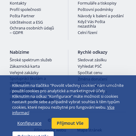
Kontakty
Formuláře a tiskopisy
Profil společnosti
Poštovní podmínky
Pošta Partner
Návody k balení a podání
Když Vás Pošta
Udržitelnost a ESG
nezastihla
Ochrana osobních údajů
– GDPR
Celní řízení
Nabízíme
Rychlé odkazy
Široké spektrum služeb
Sledovat zásilku
Zákaznická karta
Vyhledat PSČ
Veřejné zakázky
Spočítat cenu
Spolupráci školám a
Změna doručení
studentům
Kliknutím na tlačítko "Povolit všechny cookies" nám umožníte
Průzkum spokojenosti
Prodej a pronájem
použití cookies pro analytické a marketingové účely.
Mobilní aplikace
nemovitostí
Kliknutím na odkaz "Konfigurace" máte možnost si cookies
Prodej movitého majetku
nastavit podle sebe a případně vybrat souhlas k těm typům
cookies, které nejsou nezbytné pro fungování webu.
Více
informací
© 2026 Česká pošta
Konfigurace
Příjmout Vše
Přístupnost webu
Mapa stránek