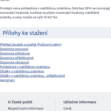
Prodejní cena pohlednice s natištěnou známkou čisté bez DPH se rovná její
nominální hodnotě, tvořené součtem nominální hodnoty natištěné
známky a ceny nosiče ve výši 10 Kč/1ks.
Přílohy ke stažení
Přehled zkratek a značek (Poštovní celiny)
Dopisnice provozní
Dopisnice přítiskové
Dopisnice příležitostné
Dopisnice obrazové
Pohlednice s natištěnou známkou
Obálky s natištěnou známkou
Obálky s natištěnou známkou - příležitostné
Aerogram
O České poště
Užitečné informace
Bezpečnostní informace
Ceník