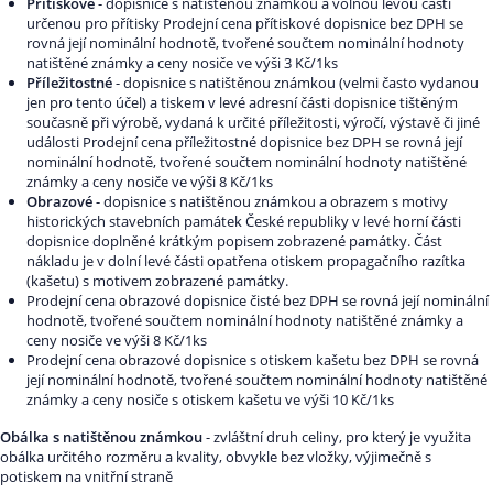
Přítiskové
- dopisnice s natištěnou známkou a volnou levou částí
určenou pro přítisky Prodejní cena přítiskové dopisnice bez DPH se
rovná její nominální hodnotě, tvořené součtem nominální hodnoty
natištěné známky a ceny nosiče ve výši 3 Kč/1ks
Příležitostné
- dopisnice s natištěnou známkou (velmi často vydanou
jen pro tento účel) a tiskem v levé adresní části dopisnice tištěným
současně při výrobě, vydaná k určité příležitosti, výročí, výstavě či jiné
události Prodejní cena příležitostné dopisnice bez DPH se rovná její
nominální hodnotě, tvořené součtem nominální hodnoty natištěné
známky a ceny nosiče ve výši 8 Kč/1ks
Obrazové
- dopisnice s natištěnou známkou a obrazem s motivy
historických stavebních památek České republiky v levé horní části
dopisnice doplněné krátkým popisem zobrazené památky. Část
nákladu je v dolní levé části opatřena otiskem propagačního razítka
(kašetu) s motivem zobrazené památky.
Prodejní cena obrazové dopisnice čisté bez DPH se rovná její nominální
hodnotě, tvořené součtem nominální hodnoty natištěné známky a
ceny nosiče ve výši 8 Kč/1ks
Prodejní cena obrazové dopisnice s otiskem kašetu bez DPH se rovná
její nominální hodnotě, tvořené součtem nominální hodnoty natištěné
známky a ceny nosiče s otiskem kašetu ve výši 10 Kč/1ks
Obálka s natištěnou známkou
- zvláštní druh celiny, pro který je využita
obálka určitého rozměru a kvality, obvykle bez vložky, výjimečně s
potiskem na vnitřní straně