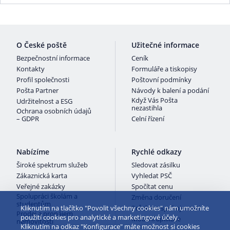
O České poště
Užitečné informace
Bezpečnostní informace
Ceník
Kontakty
Formuláře a tiskopisy
Profil společnosti
Poštovní podmínky
Pošta Partner
Návody k balení a podání
Když Vás Pošta
Udržitelnost a ESG
nezastihla
Ochrana osobních údajů
– GDPR
Celní řízení
Nabízíme
Rychlé odkazy
Široké spektrum služeb
Sledovat zásilku
Zákaznická karta
Vyhledat PSČ
Veřejné zakázky
Spočítat cenu
Spolupráci školám a
Změna doručení
studentům
Kliknutím na tlačítko "Povolit všechny cookies" nám umožníte
Průzkum spokojenosti
Prodej a pronájem
použití cookies pro analytické a marketingové účely.
Mobilní aplikace
nemovitostí
Kliknutím na odkaz "Konfigurace" máte možnost si cookies