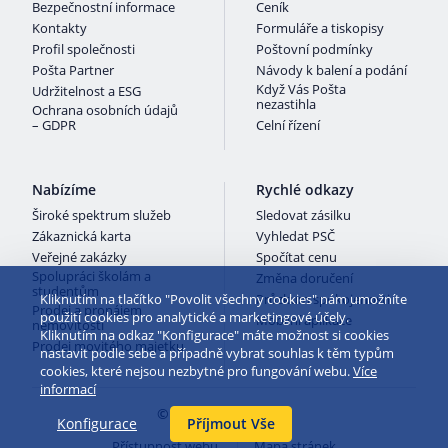
Bezpečnostní informace
Ceník
Kontakty
Formuláře a tiskopisy
Profil společnosti
Poštovní podmínky
Pošta Partner
Návody k balení a podání
Když Vás Pošta
Udržitelnost a ESG
nezastihla
Ochrana osobních údajů
– GDPR
Celní řízení
Nabízíme
Rychlé odkazy
Široké spektrum služeb
Sledovat zásilku
Zákaznická karta
Vyhledat PSČ
Veřejné zakázky
Spočítat cenu
Spolupráci školám a
Změna doručení
studentům
Kliknutím na tlačítko "Povolit všechny cookies" nám umožníte
Průzkum spokojenosti
Prodej a pronájem
použití cookies pro analytické a marketingové účely.
Mobilní aplikace
nemovitostí
Kliknutím na odkaz "Konfigurace" máte možnost si cookies
Prodej movitého majetku
nastavit podle sebe a případně vybrat souhlas k těm typům
cookies, které nejsou nezbytné pro fungování webu.
Více
informací
© 2026 Česká pošta
Konfigurace
Příjmout Vše
Přístupnost webu
Mapa stránek