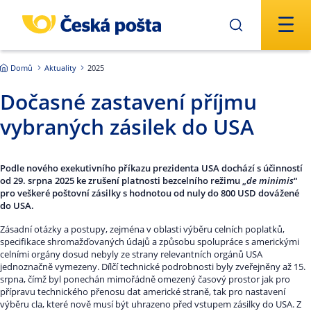
Přejít na hlavní obsah
Domů
Aktuality
2025
Dočasné zastavení příjmu
vybraných zásilek do USA
Podle nového exekutivního příkazu prezidenta USA dochází s účinností
od 29. srpna 2025 ke zrušení platnosti bezcelního režimu „
de minimis
“
pro veškeré poštovní zásilky s hodnotou od nuly do 800 USD dovážené
do USA.
Zásadní otázky a postupy, zejména v oblasti výběru celních poplatků,
specifikace shromažďovaných údajů a způsobu spolupráce s americkými
celními orgány dosud nebyly ze strany relevantních orgánů USA
jednoznačně vymezeny. Dílčí technické podrobnosti byly zveřejněny až 15.
srpna, čímž byl ponechán mimořádně omezený časový prostor jak pro
přípravu technického přenosu dat americké straně, tak pro nastavení
výběru cla, které nově musí být uhrazeno před vstupem zásilky do USA. Z