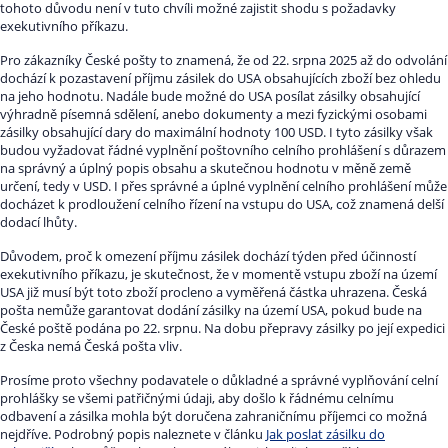
tohoto důvodu není v tuto chvíli možné zajistit shodu s požadavky
exekutivního příkazu.
Pro zákazníky České pošty to znamená, že od 22. srpna 2025 až do odvolání
dochází k pozastavení příjmu zásilek do USA obsahujících zboží bez ohledu
na jeho hodnotu. Nadále bude možné do USA posílat zásilky obsahující
výhradně písemná sdělení, anebo dokumenty a mezi fyzickými osobami
zásilky obsahující dary do maximální hodnoty 100 USD. I tyto zásilky však
budou vyžadovat řádné vyplnění poštovního celního prohlášení s důrazem
na správný a úplný popis obsahu a skutečnou hodnotu v měně země
určení, tedy v USD. I přes správné a úplné vyplnění celního prohlášení může
docházet k prodloužení celního řízení na vstupu do USA, což znamená delší
dodací lhůty.
Důvodem, proč k omezení příjmu zásilek dochází týden před účinností
exekutivního příkazu, je skutečnost, že v momentě vstupu zboží na území
USA již musí být toto zboží procleno a vyměřená částka uhrazena. Česká
pošta nemůže garantovat dodání zásilky na území USA, pokud bude na
České poště podána po 22. srpnu. Na dobu přepravy zásilky po její expedici
z Česka nemá Česká pošta vliv.
Prosíme proto všechny podavatele o důkladné a správné vyplňování celní
prohlášky se všemi patřičnými údaji, aby došlo k řádnému celnímu
odbavení a zásilka mohla být doručena zahraničnímu příjemci co možná
nejdříve. Podrobný popis naleznete v článku
Jak poslat zásilku do