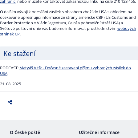
zahraničí
nebo můžete kontaktovat zákaznickou linku na čísle 210 123 456.
O dalším vývoji k odesílání zásilek s obsahem zboží do USA s ohledem na
očekávané upřesňující informace ze strany americké CBP (US Customs and
Border Protection = Vládní agentura, Celní a pohraniční stráž USA) a
Světové poštovní unie vás budeme informovat prostřednictvím
webových
stránek ČP
.
Ke stažení
PODCAST:
Matyáš Vitík - Dočasné zastavení příjmu vybraných zásilek do
USA
21. 08. 2025
O České poště
Užitečné informace