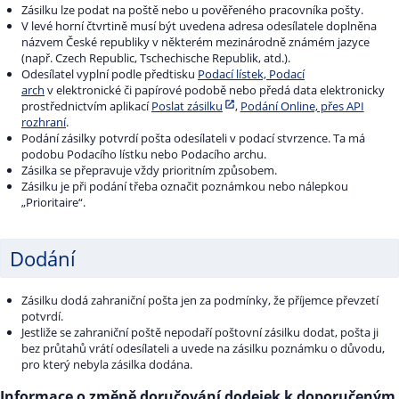
Zásilku lze podat na poště nebo u pověřeného pracovníka pošty.
V levé horní čtvrtině musí být uvedena adresa odesílatele doplněna
názvem České republiky v některém mezinárodně známém jazyce
(např. Czech Republic, Tschechische Republik, atd.).
Odesílatel vyplní podle předtisku
Podací lístek, Podací
arch
v elektronické či papírové podobě nebo předá data elektronicky
prostřednictvím aplikací
Poslat zásilku
,
Podání Online, přes API
rozhraní
.
Podání zásilky potvrdí pošta odesílateli v podací stvrzence. Ta má
podobu Podacího lístku nebo Podacího archu.
Zásilka se přepravuje vždy prioritním způsobem.
Zásilku je při podání třeba označit poznámkou nebo nálepkou
„Prioritaire“.
Dodání
Zásilku dodá zahraniční pošta jen za podmínky, že příjemce převzetí
potvrdí.
Jestliže se zahraniční poště nepodaří poštovní zásilku dodat, pošta ji
bez průtahů vrátí odesílateli a uvede na zásilku poznámku o důvodu,
pro který nebyla zásilka dodána.
Informace o změně doručování dodejek k doporučeným