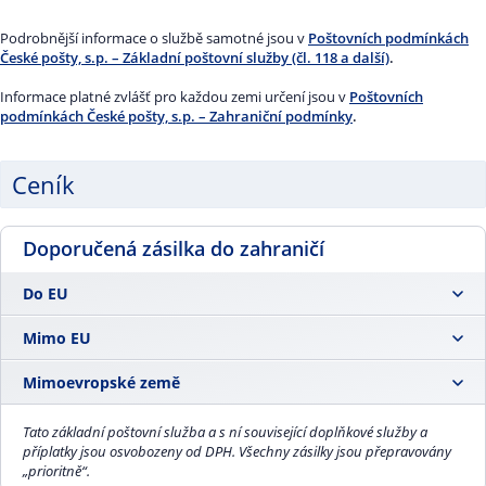
Maximální délka 60 cm, součet všech tří rozměrů zásilky nesmí
přesahovat 90 cm.
Podrobnější informace o službě samotné jsou v
Poštovních podmínkách
České pošty, s.p. – Základní poštovní služby (čl. 118 a další)
.
Informace platné zvlášť pro každou zemi určení jsou v
Poštovních
podmínkách České pošty, s.p. – Zahraniční podmínky
.
Ceník
Doporučená zásilka do zahraničí
Do EU
Mimo EU
50 g
125,00 Kč
Mimoevropské země
50 g
125,00 Kč
100 g
152,00 Kč
50 g
131,00 Kč
100 g
152,00 Kč
250 g
Tato základní poštovní služba a s ní související doplňkové služby a
196,00 Kč
příplatky jsou osvobozeny od DPH. Všechny zásilky jsou přepravovány
„prioritně“.
100 g
160,00 Kč
250 g
199,00 Kč
500 g
239,00 Kč