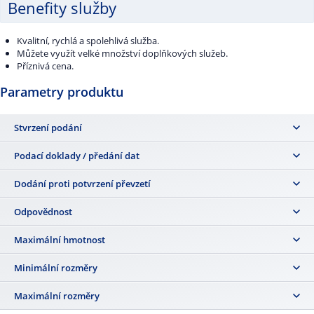
Benefity služby
Kvalitní, rychlá a spolehlivá služba.
Můžete využít velké množství doplňkových služeb.
Příznivá cena.
Parametry produktu
Stvrzení podání
Ano
Podací doklady / předání dat
Poslat zásilku
,
Podací lístek, všechny druhy papírových poštovních
Dodání proti potvrzení převzetí
podacích archů, Elektronický podací arch
a pro smluvní
zákazníky
Podání Online nebo API rozhraní
Ano
Odpovědnost
Za škodu vzniklou ztrátou zásilky pošta odpovídá a v případě ztráty
Maximální hmotnost
uhradí náhradu v paušální výši 908 Kč. Za škodu vzniklou poškozením
nebo úbytkem obsahu zásilky pošta odpovídá až do výše 908 Kč.
2 kg (při podání se hmotnost zjišťuje s přesností na 10 g).
Minimální rozměry
14 × 9 cm
Maximální rozměry