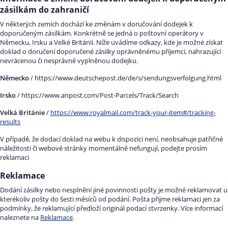
zásilkám do zahraničí
V některých zemích dochází ke změnám v doručování dodejek k
doporučeným zásilkám. Konkrétně se jedná o poštovní operátory v
Německu, Irsku a Velké Británii. Níže uvádíme odkazy, kde je možné získat
doklad o doručení doporučené zásilky oprávněnému příjemci, nahrazující
nevrácenou či nesprávně vyplněnou dodejku.
Německo
/ https://www.deutschepost.de/de/s/sendungsverfolgung.html
Irsko
/ https://www.anpost.com/Post-Parcels/Track/Search
Velká Británie
/
https://www.royalmail.com/track-your-item#/tracking-
results
V případě, že dodací doklad na webu k dispozici není, neobsahuje patřičné
náležitosti či webové stránky momentálně nefungují, podejte prosím
reklamaci
Reklamace
Dodání zásilky nebo nesplnění jiné povinnosti pošty je možné reklamovat u
kterékoliv pošty do šesti měsíců od podání. Pošta přijme reklamaci jen za
podmínky, že reklamující předloží originál podací stvrzenky. Více informací
naleznete na
Reklamace
.