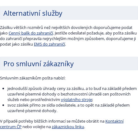
Alternativní služby
Zásilku větších rozměrů než největších dovolených doporučujeme podat
jako
Cenný balík do zahraničí
. Jestliže odesílatel požaduje, aby pošta zásilku
do zahraničí přepravila nejrychlejším možným způsobem, doporučujeme ji
podat jako zásilku
EMS do zahraničí
.
Pro smluvní zákazníky
Smluvním zákazníkům pošta nabízí:
jednodušší způsob úhrady ceny za zásilku, a to buď na základě předem
uzavřené písemné dohody o bezhotovostní úhradě cen poštovních
služeb nebo prostřednictvím
výplatního stroje
;
svoz zásilek přímo ze sídla odesílatele, a to opět na základě předem
uzavřené písemné dohody.
V případě potřeby bližších informací se můžete obrátit na
Kontaktní
centrum ČP
nebo volejte na
zákaznickou linku
.