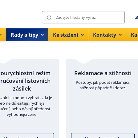
Rady a tipy
Ke stažení
Kontakty
Ka
ourychlostní režim
Reklamace a stížnosti
ručování listovních
Postupy, jak podat reklamaci,
zásilek
stížnost případně i dotaz.
zníci si mohou vybrat, zda je
pro ně důležitější rychlejší
učení, nebo dávají přednost
výhodnější ceně.