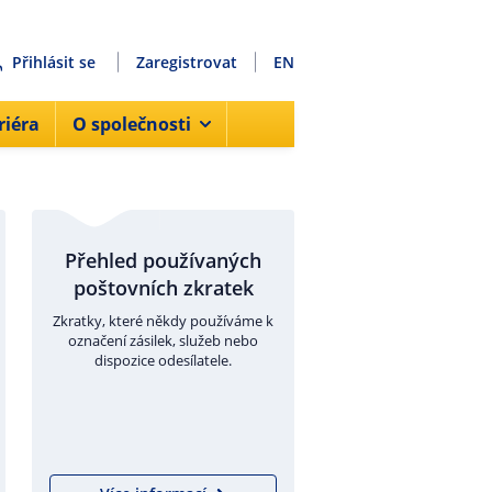
Přihlásit se
Zaregistrovat
EN
riéra
O společnosti
Přehled používaných
poštovních zkratek
Zkratky, které někdy používáme k
označení zásilek, služeb nebo
dispozice odesílatele.