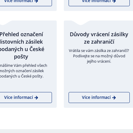
Více informací
Více informací
Přehled označení
Důvody vrácení zásilky
listovních zásilek
ze zahraničí
podaných u České
Vrátila se vám zásilka ze zahraničí?
pošty
Podívejte se na možný důvod
jejího vrácení.
inášíme Vám přehled všech
možných označení zásilek
podaných u České pošty.
Více informací
Více informací