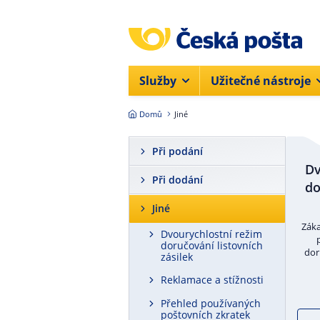
Přejít na hlavní obsah
Služby
Užitečné nástroje
Domů
Jiné
Při podání
Dv
Při dodání
do
Jiné
Záka
Dvourychlostní režim
doručování listovních
dor
zásilek
Reklamace a stížnosti
Přehled používaných
poštovních zkratek