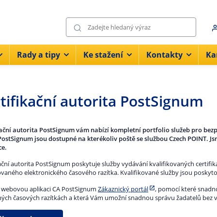
Rady a tipy
Ke stažení
Kontakty
Ka
tifikační autorita PostSignum
kační autorita PostSignum vám nabízí kompletní portfolio služeb pro be
PostSignum jsou dostupné na kterékoliv poště se službou Czech POINT. Jsme
ce.
ační autorita PostSignum poskytuje služby vydávání kvalifikovaných certifik
kovaného elektronického časového razítka. Kvalifikované služby jsou posky
e webovou aplikaci CA PostSignum
Zákaznický portál
, pomocí které snadno
ých časových razítkách a která Vám umožní snadnou správu žadatelů bez v