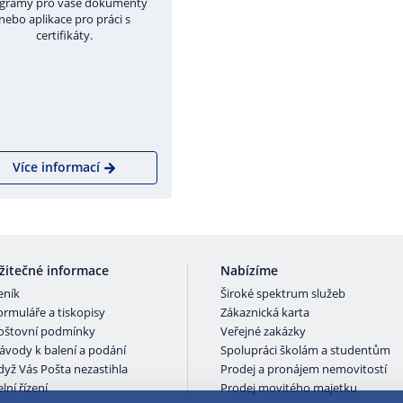
gramy pro vaše dokumenty
nebo aplikace pro práci s
certifikáty.
Více informací
žitečné informace
Nabízíme
eník
Široké spektrum služeb
ormuláře a tiskopisy
Zákaznická karta
oštovní podmínky
Veřejné zakázky
ávody k balení a podání
Spolupráci školám a studentům
dyž Vás Pošta nezastihla
Prodej a pronájem nemovitostí
lní řízení
Prodej movitého majetku