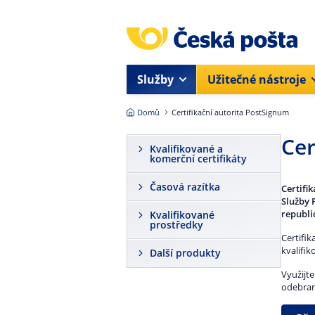
Přejít na hlavní obsah
Služby
Užitečné nástroje
Domů
Certifikační autorita PostSignum
Cer
Kvalifikované a
komerční certifikáty
Časová razítka
Certifi
Služby 
republi
Kvalifikované
prostředky
Certifik
kvalifi
Další produkty
Využijt
odebran