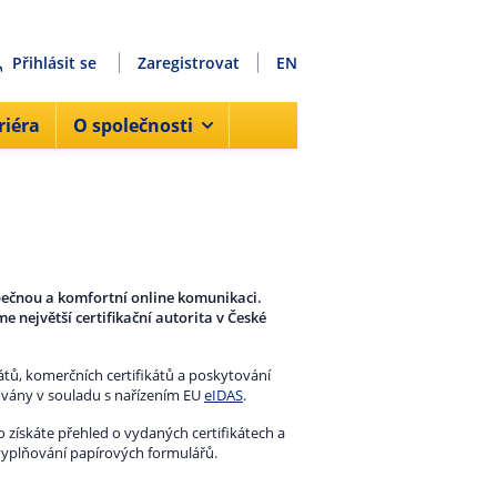
Přihlásit se
Zaregistrovat
EN
riéra
O společnosti
zpečnou a komfortní online komunikaci.
 největší certifikační autorita v České
átů, komerčních certifikátů a poskytování
továny v souladu s nařízením EU
eIDAS
.
 získáte přehled o vydaných certifikátech a
yplňování papírových formulářů.