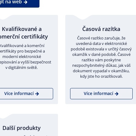
jít na web
Kvalifikované a
Časová razítka
omerční certifikáty
Časové razítko zaručuje, že
uvedená data v elektronické
Kvalifikované a komerční
podobě existovala v určitý časový
certifikáty pro bezpečné a
okamžik v dané podobě. Časové
moderní elektronické
razítko vám poskytne
pisování a vyšší bezpečnost
nezpochybnitelný důkaz, jak váš
v digitálním světě.
dokument vypadal v okamžiku,
kdy jste ho orazítkovali.
Více informací
Více informací
Další produkty