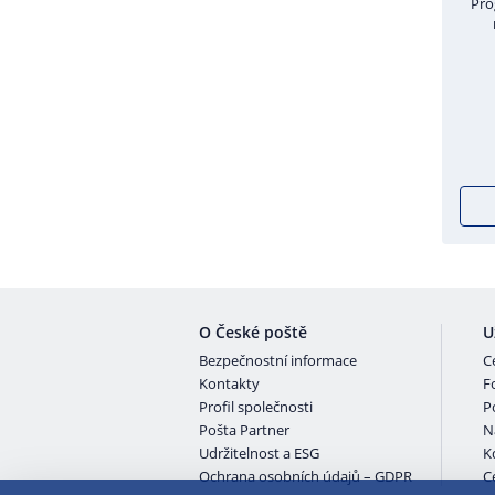
Pro
O České poště
U
Bezpečnostní informace
C
Kontakty
F
Profil společnosti
P
Pošta Partner
N
Udržitelnost a ESG
K
Ochrana osobních údajů – GDPR
Ce