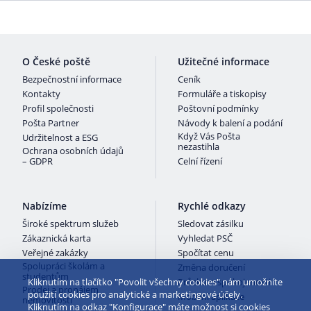
O České poště
Užitečné informace
Bezpečnostní informace
Ceník
Kontakty
Formuláře a tiskopisy
Profil společnosti
Poštovní podmínky
Pošta Partner
Návody k balení a podání
Když Vás Pošta
Udržitelnost a ESG
nezastihla
Ochrana osobních údajů
– GDPR
Celní řízení
Nabízíme
Rychlé odkazy
Široké spektrum služeb
Sledovat zásilku
Zákaznická karta
Vyhledat PSČ
Veřejné zakázky
Spočítat cenu
Spolupráci školám a
Změna doručení
studentům
Průzkum spokojenosti
Kliknutím na tlačítko "Povolit všechny cookies" nám umožníte
Prodej a pronájem
použití cookies pro analytické a marketingové účely.
Mobilní aplikace
nemovitostí
Kliknutím na odkaz "Konfigurace" máte možnost si cookies