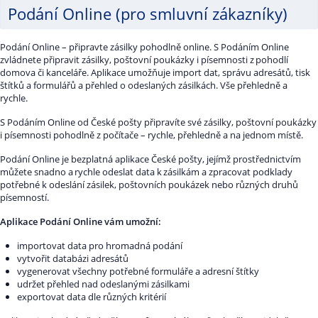
Podání Online (pro smluvní zákazníky)
Podání Online – připravte zásilky pohodlně online. S Podáním Online
zvládnete připravit zásilky, poštovní poukázky i písemnosti z pohodlí
domova či kanceláře. Aplikace umožňuje import dat, správu adresátů, tisk
štítků a formulářů a přehled o odeslaných zásilkách. Vše přehledně a
rychle.
S Podáním Online od České pošty připravíte své zásilky, poštovní poukázky
i písemnosti pohodlně z počítače – rychle, přehledně a na jednom místě.
Podání Online je bezplatná aplikace České pošty, jejímž prostřednictvím
můžete snadno a rychle odeslat data k zásilkám a zpracovat podklady
potřebné k odeslání zásilek, poštovních poukázek nebo různých druhů
písemností.
Aplikace Podání Online vám umožní:
importovat data pro hromadná podání
vytvořit databázi adresátů
vygenerovat všechny potřebné formuláře a adresní štítky
udržet přehled nad odeslanými zásilkami
exportovat data dle různých kritérií