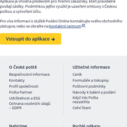
Aplikace je vhodná především pro firemní zákazníky, kteří pravidelně
posílají zásilky. Podmínkou jejího využití je uzavření smlouvy s Českou
poštou a vytvoření účtu.
Pro více informací o službě Podání Online kontaktujte svého obchodního
zástupce, nebo se obraťte na
Kontaktní centrum
.
Vstoupit do aplikace
O České poště
Užitečné informace
Bezpečnostní informace
Ceník
Kontakty
Formuláře a tiskopisy
Profil společnosti
Poštovní podmínky
Pošta Partner
Návody k balení a podání
Když Vás Pošta
Udržitelnost a ESG
nezastihla
Ochrana osobních údajů
– GDPR
Celní řízení
Nabízíme
Rychlé odkazy