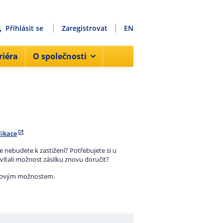
Přihlásit se
Zaregistrovat
EN
riéra
O společnosti
likace
e nebudete k zastižení? Potřebujete si u
ítali možnost zásilku znovu doručit?
časovým možnostem.