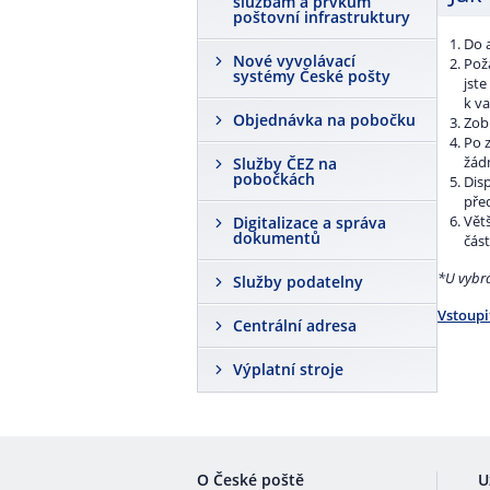
službám a prvkům
poštovní infrastruktury
Do 
Nové vyvolávací
Poža
systémy České pošty
jst
k va
Objednávka na pobočku
Zobr
Po 
žád
Služby ČEZ na
pobočkách
Disp
před
Větš
Digitalizace a správa
dokumentů
část
*U vybra
Služby podatelny
Vstoupi
Centrální adresa
Výplatní stroje
O České poště
U