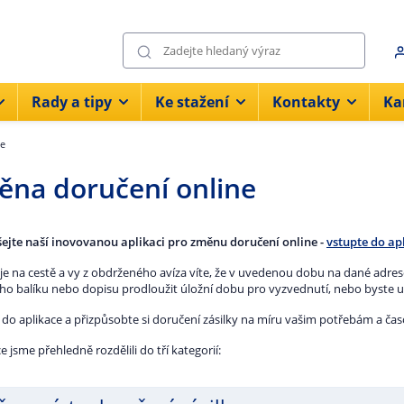
Rady a tipy
Ke stažení
Kontakty
Ka
ne
na doručení online
ejte naší inovovanou aplikaci pro změnu doručení online -
vstupte do ap
 je na cestě a vy z obdrženého avíza víte, že v uvedenou dobu na dané adres
ho balíku nebo dopisu prodloužit úložní dobu pro vyzvednutí, nebo byste uv
 do aplikace a přizpůsobte si doručení zásilky na míru vašim potřebám a 
e jsme přehledně rozdělili do tří kategorií: