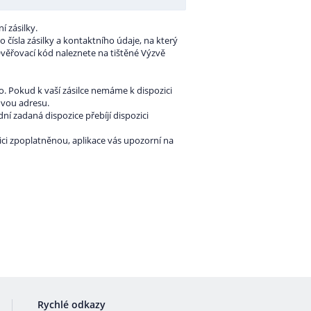
 zásilky.
 čísla zásilky a kontaktního údaje, na který
Ověřovací kód naleznete na tištěné Výzvě
. Pokud k vaší zásilce nemáme k dispozici
ovou adresu.
ní zadaná dispozice přebíjí dispozici
zici zpoplatněnou, aplikace vás upozorní na
Rychlé odkazy