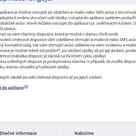
aplikace je možné vstoupit po obdržení e–mailu nebo SMS avíza o doručování
dujete-li změnu doručení vaší zásilky, vstupte do aplikace zadáním podacího
e obdrželi avízo. Nově můžete vstoupit do aplikace tzv. ověřovacím kódem. 
ší zásilce.
azí se vám všechny dispozice, které je možné v danou chvíli zvolit.
zvolení změnové dispozice vám odešleme shrnující e-mailové nebo SMS avízo
ný kontaktní údaj, tak vám shrnující avízo zašleme na vámi zvolenou e-mail
ozice je možné měnit od podání*, po uložení zásilky až po její dodání, posled
chozí (nabídka dispozic je závislá na životním cyklu zásilky)
ina volitelných dispozic je poskytována zdarma. V případě, že zvolíte dispo
ku, kterou uhradíte při převzetí zásilky
ných zásilek lze volit změnové dispozice až po jejich uložení.
t do aplikace
žitečné informace
Nabízíme