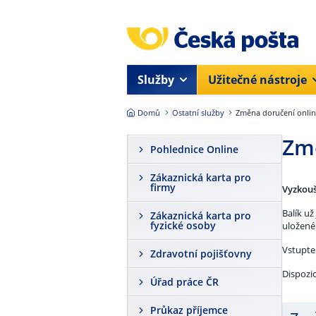
Přejít na hlavní obsah
Služby
Užitečné nástroje
Domů
Ostatní služby
Změna doručení onli
Změ
Pohlednice Online
Zákaznická karta pro
firmy
Vyzkouš
Balík už
Zákaznická karta pro
fyzické osoby
uložené
Vstupte
Zdravotní pojišťovny
Dispozic
Úřad práce ČR
Průkaz příjemce