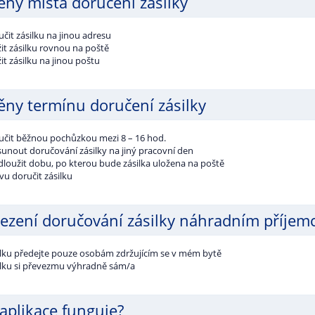
ny místa doručení zásilky
čit zásilku na jinou adresu
it zásilku rovnou na poště
it zásilku na jinou poštu
ny termínu doručení zásilky
učit běžnou pochůzkou mezi 8 – 16 hod.
sunout doručování zásilky na jiný pracovní den
dloužit dobu, po kterou bude zásilka uložena na poště
vu doručit zásilku
zení doručování zásilky náhradním příje
ilku předejte pouze osobám zdržujícím se v mém bytě
ilku si převezmu výhradně sám/a
 aplikace funguje?