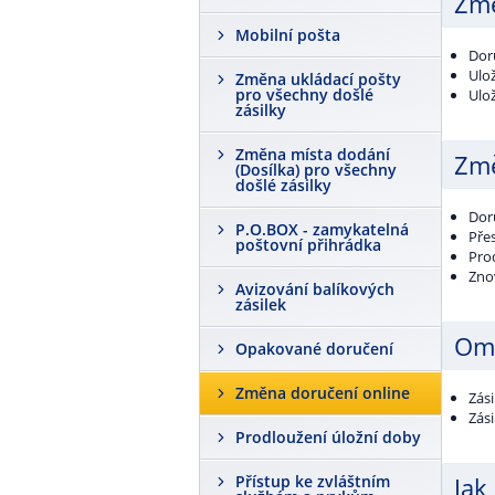
Změ
Mobilní pošta
Doru
Ulož
Změna ukládací pošty
pro všechny došlé
Ulož
zásilky
Změna místa dodání
Změ
(Dosílka) pro všechny
došlé zásilky
Dor
P.O.BOX - zamykatelná
Pře
poštovní přihrádka
Pro
Zno
Avizování balíkových
zásilek
Ome
Opakované doručení
Změna doručení online
Zás
Zás
Prodloužení úložní doby
Přístup ke zvláštním
Jak