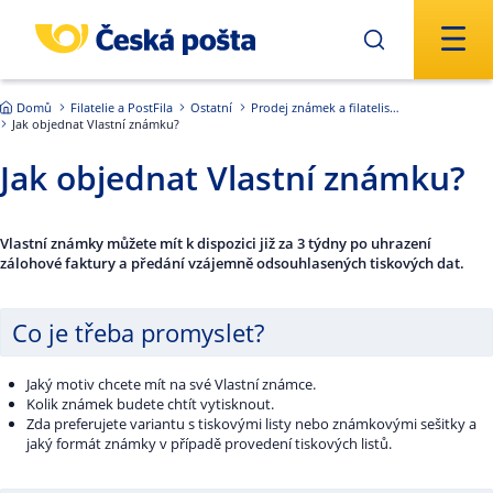
Přejít na hlavní obsah
Domů
Filatelie a PostFila
Ostatní
Prodej známek a filatelistických produktů
Jak objednat Vlastní známku?
Jak objednat Vlastní známku?
Vlastní známky můžete mít k dispozici již za 3 týdny po uhrazení
zálohové faktury a předání vzájemně odsouhlasených tiskových dat.
Co je třeba promyslet?
Jaký motiv chcete mít na své Vlastní známce.
Kolik známek budete chtít vytisknout.
Zda preferujete variantu s tiskovými listy nebo známkovými sešitky a
jaký formát známky v případě provedení tiskových listů.