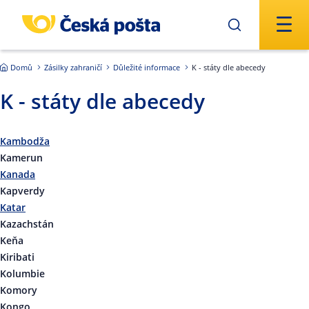
Přejít na hlavní obsah
Domů
Zásilky zahraničí
Důležité informace
K - státy dle abecedy
K - státy dle abecedy
Kambodža
Kamerun
Kanada
Kapverdy
Katar
Kazachstán
Keňa
Kiribati
Kolumbie
Komory
Kongo