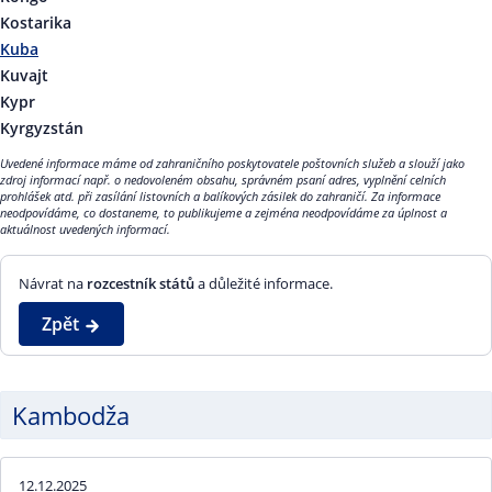
Kostarika
Kuba
Kuvajt
Kypr
Kyrgyzstán
Uvedené informace máme od zahraničního poskytovatele poštovních služeb a slouží jako
zdroj informací např. o nedovoleném obsahu, správném psaní adres, vyplnění celních
prohlášek atd. při zasílání listovních a balíkových zásilek do zahraničí. Za informace
neodpovídáme, co dostaneme, to publikujeme a zejména neodpovídáme za úplnost a
aktuálnost uvedených informací.
Návrat na
rozcestník států
a důležité informace.
Zpět
Kambodža
12.12.2025