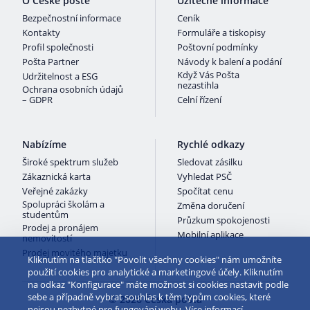
O České poště
Užitečné informace
Bezpečnostní informace
Ceník
Kontakty
Formuláře a tiskopisy
Profil společnosti
Poštovní podmínky
Pošta Partner
Návody k balení a podání
Když Vás Pošta
Udržitelnost a ESG
nezastihla
Ochrana osobních údajů
– GDPR
Celní řízení
Nabízíme
Rychlé odkazy
Široké spektrum služeb
Sledovat zásilku
Zákaznická karta
Vyhledat PSČ
Veřejné zakázky
Spočítat cenu
Spolupráci školám a
Změna doručení
studentům
Průzkum spokojenosti
Prodej a pronájem
Mobilní aplikace
nemovitostí
Prodej movitého majetku
Kliknutím na tlačítko "Povolit všechny cookies" nám umožníte
použití cookies pro analytické a marketingové účely. Kliknutím
na odkaz "Konfigurace" máte možnost si cookies nastavit podle
sebe a případně vybrat souhlas k těm typům cookies, které
© 2026 Česká pošta
nejsou nezbytné pro fungování webu.
Více informací