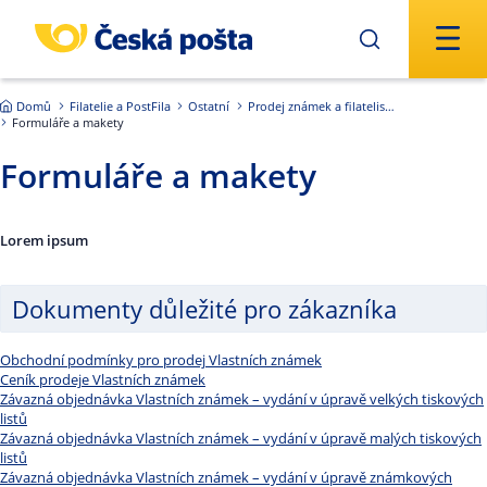
Přejít na hlavní obsah
Domů
Filatelie a PostFila
Ostatní
Prodej známek a filatelistických produktů
Formuláře a makety
Formuláře a makety
Lorem ipsum
Dokumenty důležité pro zákazníka
Obchodní podmínky pro prodej Vlastních známek
Ceník prodeje Vlastních známek
Závazná objednávka Vlastních známek – vydání v úpravě velkých tiskových
listů
Závazná objednávka Vlastních známek – vydání v úpravě malých tiskových
listů
Závazná objednávka Vlastních známek – vydání v úpravě známkových