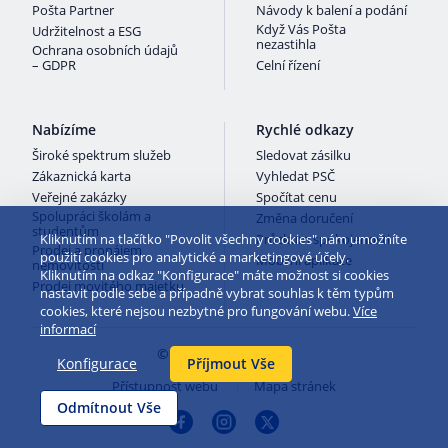
Pošta Partner
Návody k balení a podání
Když Vás Pošta
Udržitelnost a ESG
nezastihla
Ochrana osobních údajů
– GDPR
Celní řízení
Nabízíme
Rychlé odkazy
Široké spektrum služeb
Sledovat zásilku
Zákaznická karta
Vyhledat PSČ
Veřejné zakázky
Spočítat cenu
Spolupráci školám a
Změna doručení
studentům
Kliknutím na tlačítko "Povolit všechny cookies" nám umožníte
Průzkum spokojenosti
Prodej a pronájem
použití cookies pro analytické a marketingové účely.
Mobilní aplikace
nemovitostí
Kliknutím na odkaz "Konfigurace" máte možnost si cookies
Prodej movitého majetku
nastavit podle sebe a případně vybrat souhlas k těm typům
cookies, které nejsou nezbytné pro fungování webu.
Více
informací
© 2026 Česká pošta
Konfigurace
Příjmout Vše
Přístupnost webu
Mapa stránek
Odmítnout Vše