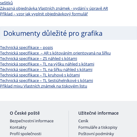
sešitků
Závazná objednávka Vlastních známek - vydání v úpravě AR
Příklad – vzor jak vyplnit objednávkový formulář
Dokumenty důležité pro grafika
Technická specifikace – popis
Technická specifikace – AR s kótováním orientovaná na šířku
Technická specifikace – ZS náhled s kótami
Technická specifikace – TL na výšku náhled s kótami
Technická specifikace – TL na šířku náhled s kótami
Technická specifikace – TL kruhové s kótami
Technická specifikace – TL šestiúhelníkové s kótami
Příklad mixu Vlastních známek na tiskovém listu
O České poště
Užitečné informace
Bezpečnostní informace
Ceník
Kontakty
Formuláře a tiskopisy
Profil společnosti
Poštovní podmínky