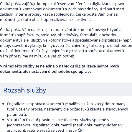
Česká pošta zajišťuje komplexní řešení zaměřené na digitalizaci a správu
dokumentů. Zpracování dokumentů a jejich následné využití patří mezi
základní interní procesy každé společnosti. Česká pošta Vám přináší
možnost, jak tuto oblast optimalizovat a zefektivnit.
Česká pošta Vám nabízí nejen zpracování dokumentů běžných typů a
formátů (např. faktury, smlouvy, objednávky, formuláře, obchodní
dokumenty), ale i služby velkoformátové a specializované digitalizace (např.
mapy, stavební výkresy, knihy), včetně archivní digitalizace pro dlouhodobé
uložení dokumentů. Služby spojené s digitalizací a správou dokumentů
Vám připravíme na míru, dle Vašich potřeb.
V rámci této služby se nejedná o nabídku digitalizace jednotlivých
dokumentů, ale nastavení dlouhodobé spolupráce.
Rozsah služby
Digitalizace a správa dokumentů je balíček služeb, který dohromady
tvoří ucelený proces, nastavený dle požadavků klienta a stanovených
parametrů.
V krátkém čase připravíme a zrealizujeme služby spojené s
jednorázovou digitalizací dokumentů (např. dokumenty uložené v
archivech), včetně svozů ze všech míst v ČR.