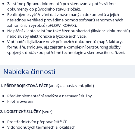
Zajistíme přípravu dokumentů pro skenování a poté vrátíme
dokumenty do původního stavu (složek).
Realizujeme vytěžování dat z nasnímaných dokumentů a jejich
následnou verifikaci provádíme pomocí softwarů renomovaných
zahraničních výrobců (eFLOW, KOFAX).
Na přání klienta zajistíme také řízenou skartaci (likvidaci dokumentů)
nebo služby elektronické a fyzické archivace.
V případě digitalizace nově příchozích dokumentů (např. faktury,
formuláře, smlouvy, aj.) zajistíme komplexní outsourcing služby
spojený s dodávkou potřebné technologie a skenovacího zařízení.
Nabídka činností
1. PŘEDPROJEKTOVÁ FÁZE
(analýza, nastavení, pilot)
Před-implementační analýza a nastavení služby
Pilotní ověření
2. LOGISTICKÉ SLUŽBY
(svoz)
Prostřednictvím přepravní sítě ČP
V dohodnutých termínech a lokalitách