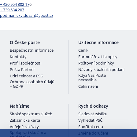
+ 420 954 302 17
6
+ 739 534 207
podmanicky.dusan@cpost.cz
O České poště
Užitečné informace
Bezpečnostní informace
Ceník
Kontakty
Formuláře a tiskopisy
Profil společnosti
Poštovní podmínky
Pošta Partner
Návody k balení a podání
Když Vás Pošta
Udržitelnost a ESG
nezastihla
Ochrana osobních údajů
– GDPR
Celní řízení
Nabízíme
Rychlé odkazy
Široké spektrum služeb
Sledovat zásilku
Zákaznická karta
Vyhledat PSČ
Veřejné zakázky
Spočítat cenu
Spolupráci školám a
Změna doručení