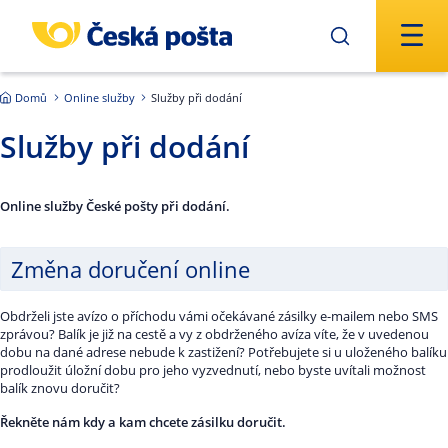
Přejít na hlavní obsah
Domů
Online služby
Služby při dodání
Služby při dodání
Online služby České pošty při dodání.
Změna doručení online
Obdrželi jste avízo o příchodu vámi očekávané zásilky e-mailem nebo SMS
zprávou? Balík je již na cestě a vy z obdrženého avíza víte, že v uvedenou
dobu na dané adrese nebude k zastižení? Potřebujete si u uloženého balíku
prodloužit úložní dobu pro jeho vyzvednutí, nebo byste uvítali možnost
balík znovu doručit?
Řekněte nám kdy a kam chcete zásilku doručit.