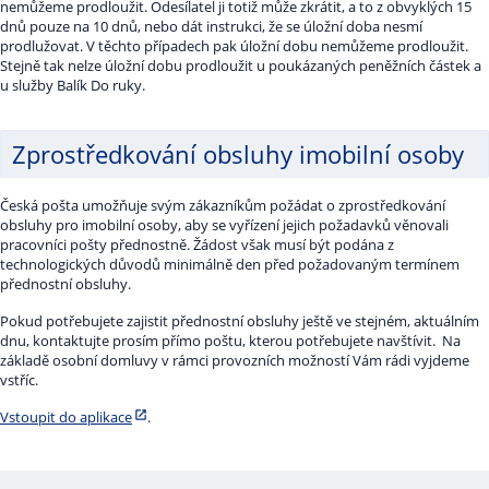
nemůžeme prodloužit. Odesílatel ji totiž může zkrátit, a to z obvyklých 15
dnů pouze na 10 dnů, nebo dát instrukci, že se úložní doba nesmí
prodlužovat. V těchto případech pak úložní dobu nemůžeme prodloužit.
Stejně tak nelze úložní dobu prodloužit u poukázaných peněžních částek a
u služby Balík Do ruky.
Zprostředkování obsluhy imobilní osoby
Česká pošta umožňuje svým zákazníkům požádat o zprostředkování
obsluhy pro imobilní osoby, aby se vyřízení jejich požadavků věnovali
pracovníci pošty přednostně. Žádost však musí být podána z
technologických důvodů minimálně den před požadovaným termínem
přednostní obsluhy.
Pokud potřebujete zajistit přednostní obsluhy ještě ve stejném, aktuálním
dnu, kontaktujte prosím přímo poštu, kterou potřebujete navštívit. Na
základě osobní domluvy v rámci provozních možností Vám rádi vyjdeme
vstříc.
Vstoupit do aplikace
.