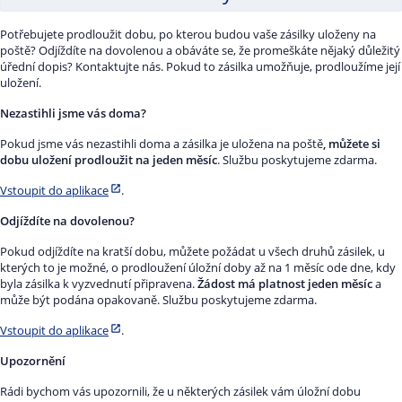
Potřebujete prodloužit dobu, po kterou budou vaše zásilky uloženy na
poště? Odjíždíte na dovolenou a obáváte se, že promeškáte nějaký důležitý
úřední dopis? Kontaktujte nás. Pokud to zásilka umožňuje, prodloužíme její
uložení.
Nezastihli jsme vás doma?
Pokud jsme vás nezastihli doma a zásilka je uložena na poště
, můžete si
dobu uložení prodloužit na jeden měsíc
. Službu poskytujeme zdarma.
Vstoupit do aplikace
.
Odjíždíte na dovolenou?
Pokud odjíždíte na kratší dobu, můžete požádat u všech druhů zásilek, u
kterých to je možné, o prodloužení úložní doby až na 1 měsíc ode dne, kdy
byla zásilka k vyzvednutí připravena.
Žádost má platnost jeden měsíc
a
může být podána opakovaně. Službu poskytujeme zdarma.
Vstoupit do aplikace
.
Upozornění
Rádi bychom vás upozornili, že u některých zásilek vám úložní dobu