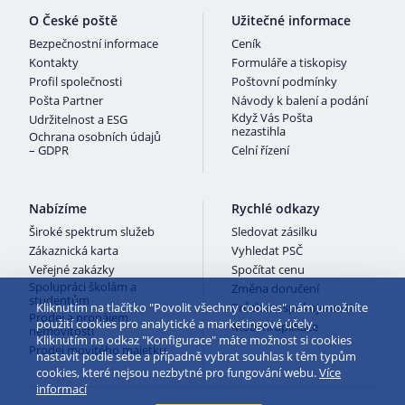
O České poště
Užitečné informace
Bezpečnostní informace
Ceník
Kontakty
Formuláře a tiskopisy
Profil společnosti
Poštovní podmínky
Pošta Partner
Návody k balení a podání
Když Vás Pošta
Udržitelnost a ESG
nezastihla
Ochrana osobních údajů
– GDPR
Celní řízení
Nabízíme
Rychlé odkazy
Široké spektrum služeb
Sledovat zásilku
Zákaznická karta
Vyhledat PSČ
Veřejné zakázky
Spočítat cenu
Spolupráci školám a
Změna doručení
studentům
Kliknutím na tlačítko "Povolit všechny cookies" nám umožníte
Průzkum spokojenosti
Prodej a pronájem
použití cookies pro analytické a marketingové účely.
Mobilní aplikace
nemovitostí
Kliknutím na odkaz "Konfigurace" máte možnost si cookies
Prodej movitého majetku
nastavit podle sebe a případně vybrat souhlas k těm typům
cookies, které nejsou nezbytné pro fungování webu.
Více
informací