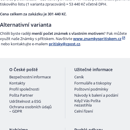
tiskového listu (1 varianta zpracování) = 53 440 Kč včetně DPH.
Cena celkem za zakázku je 301 440 Kč
.
Alternativní varianta
Chtěli byste raději
menší počet známek s vlastním motivem
? Pak můžete
využít naše Známky s přítiskem. Navštivte
www.znamkyspritiskem.cz
nebo kontaktujte e-mailem
pritisky@cpost.cz
.
O České poště
Užitečné informace
Bezpečnostní informace
Ceník
Kontakty
Formuláře a tiskopisy
Profil společnosti
Poštovní podmínky
Pošta Partner
Návody k balení a podání
Když Vás Pošta
Udržitelnost a ESG
nezastihla
Ochrana osobních údajů
– GDPR
Celní řízení
Nabízíme
Rychlé odkazy