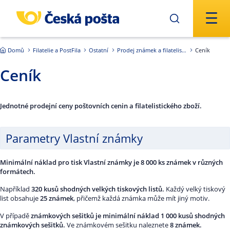
Přejít na hlavní obsah
Domů
Filatelie a PostFila
Ostatní
Prodej známek a filatelistických produktů
Ceník
Ceník
Jednotné prodejní ceny poštovních cenin a filatelistického zboží.
Parametry Vlastní známky
Minimální náklad pro tisk Vlastní známky je 8 000 ks známek v různých
formátech.
Například
320 kusů shodných velkých tiskových listů.
Každý velký tiskový
list obsahuje
25 známek
, přičemž každá známka může mít jiný motiv.
V případě
známkových sešitků je minimální náklad 1 000 kusů shodných
známkových sešitků.
Ve známkovém sešitku naleznete
8 známek.