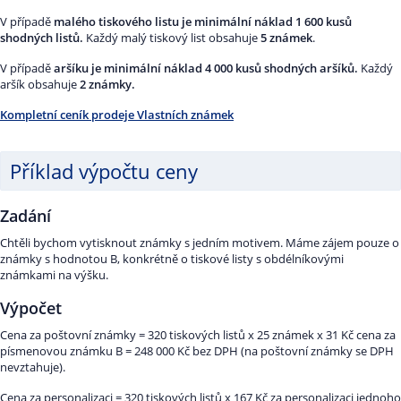
V případě
malého tiskového listu je minimální náklad 1 600 kusů
shodných listů.
Každý malý tiskový list obsahuje
5 známek
.
V případě
aršíku je minimální náklad 4 000 kusů shodných aršíků.
Každý
aršík obsahuje
2 známky.
Kompletní ceník prodeje Vlastních známek
Příklad výpočtu ceny
Zadání
Chtěli bychom vytisknout známky s jedním motivem. Máme zájem pouze o
známky s hodnotou B, konkrétně o tiskové listy s obdélníkovými
známkami na výšku.
Výpočet
Cena za poštovní známky = 320 tiskových listů x 25 známek x 31 Kč cena za
písmenovou známku B = 248 000 Kč bez DPH (na poštovní známky se DPH
nevztahuje).
Cena za personalizaci = 320 tiskových listů x 167 Kč za personalizaci jednoho