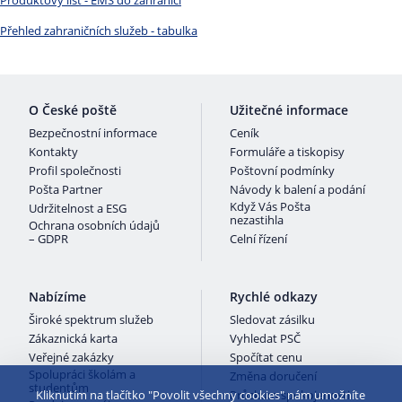
Produktový list - EMS do zahraničí
Přehled zahraničních služeb - tabulka
O České poště
Užitečné informace
Bezpečnostní informace
Ceník
Kontakty
Formuláře a tiskopisy
Profil společnosti
Poštovní podmínky
Pošta Partner
Návody k balení a podání
Když Vás Pošta
Udržitelnost a ESG
nezastihla
Ochrana osobních údajů
– GDPR
Celní řízení
Nabízíme
Rychlé odkazy
Široké spektrum služeb
Sledovat zásilku
Zákaznická karta
Vyhledat PSČ
Veřejné zakázky
Spočítat cenu
Spolupráci školám a
Změna doručení
studentům
Kliknutím na tlačítko "Povolit všechny cookies" nám umožníte
Průzkum spokojenosti