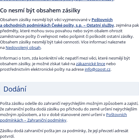
Co nesmí být obsahem zásilky
Obsahem zásilky nesmějí být věci vyjmenované v
Poštovních
a obchodních podmínkách České pošty, s.p. – Ostatní služby
, zejména pak
předměty, které mohou svou povahou nebo svým obalem ohrozit
zaměstnance pošty či veřejnost nebo pošpinit či poškodit ostatní zásilky.
Obsahem zásilky nesmějí být také cennosti. Více informací naleznete
na
Nedovolený obsah
.
Informaci o tom, zda konkrétní věc nepatří mezi věci, které nesmějí být
obsahem zásilky, je možné získat také na
zákaznické lince
nebo
prostřednictvím elektronické pošty na adrese
info@cpost.cz
.
Dodání
Pošta zásilku odešle do zahraničí nejrychlejším možným způsobem a zajistí,
že zahraniční pošta dodá zásilku po příchodu do země určení nejrychlejším
možným způsobem, a to v době stanovené zemí určení v
Poštovních
podmínkách – Zahraniční podmínky
.
Zásilku dodá zahraniční pošta jen za podmínky, že její převzetí adresát
potvrdí.