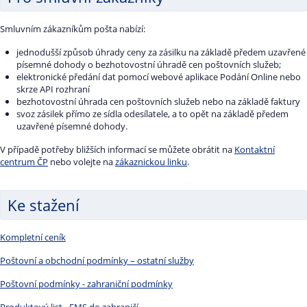
Smluvním zákazníkům pošta nabízí:
jednodušší způsob úhrady ceny za zásilku na základě předem uzavřené
písemné dohody o bezhotovostní úhradě cen poštovních služeb;
elektronické předání dat pomocí webové aplikace Podání Online nebo
skrze API rozhraní
bezhotovostní úhrada cen poštovních služeb nebo na základě faktury
svoz zásilek přímo ze sídla odesílatele, a to opět na základě předem
uzavřené písemné dohody.
V případě potřeby bližších informací se můžete obrátit na
Kontaktní
centrum ČP
nebo volejte na
zákaznickou linku
.
Ke stažení
Kompletní ceník
Poštovní a obchodní podmínky – ostatní služby
Poštovní podmínky - zahraniční podmínky