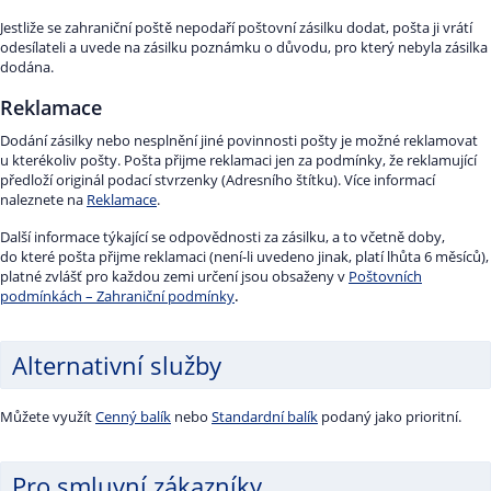
Jestliže se zahraniční poště nepodaří poštovní zásilku dodat, pošta ji vrátí
odesílateli a uvede na zásilku poznámku o důvodu, pro který nebyla zásilka
dodána.
Reklamace
Dodání zásilky nebo nesplnění jiné povinnosti pošty je možné reklamovat
u kterékoliv pošty. Pošta přijme reklamaci jen za podmínky, že reklamující
předloží originál podací stvrzenky (Adresního štítku). Více informací
naleznete na
Reklamace
.
Další informace týkající se odpovědnosti za zásilku, a to včetně doby,
do které pošta přijme reklamaci (není-li uvedeno jinak, platí lhůta 6 měsíců),
platné zvlášť pro každou zemi určení jsou obsaženy v
Poštovních
podmínkách – Zahraniční podmínky
.
Alternativní služby
Můžete využít
Cenný balík
nebo
Standardní balík
podaný jako prioritní.
Pro smluvní zákazníky