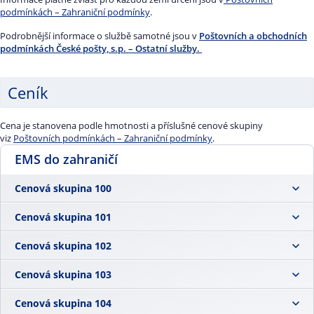
přesáhnout 300 cm.
podmínkách – Zahraniční podmínky
.
Podrobnější informace o službě samotné jsou v
Poštovních a obchodních
podmínkách České pošty, s.p. – Ostatní služby
.
Ceník
Cena je stanovena podle hmotnosti a příslušné cenové skupiny
viz
Poštovních podmínkách – Zahraniční podmínky
.
EMS do zahraničí
Cenová skupina 100
Cenová skupina 101
0.5 kg
278,00 Kč
Cenová skupina 102
0.5 kg
278,00 Kč
1 kg
315,00 Kč
Cenová skupina 103
0.5 kg
726,00 Kč
1 kg
387,00 Kč
2 kg
375,00 Kč
Cenová skupina 104
0.5 kg
847,00 Kč
1 kg
786,00 Kč
2 kg
411,00 Kč
3 kg
381,00 Kč