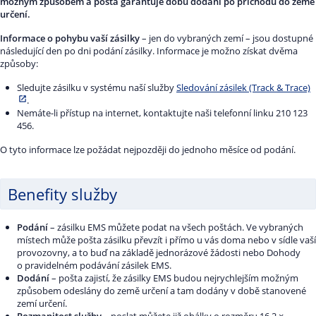
možným způsobem a pošta garantuje dobu dodání po příchodu do země
určení.
Informace o pohybu vaší zásilky
– jen do vybraných zemí – jsou dostupné
následující den po dni podání zásilky. Informace je možno získat dvěma
způsoby:
Sledujte zásilku v systému naší služby
Sledování zásilek (Track & Trace)
.
Nemáte-li přístup na internet, kontaktujte naši telefonní linku 210 123
456.
O tyto informace lze požádat nejpozději do jednoho měsíce od podání.
Benefity služby
Podání
– zásilku EMS můžete podat na všech poštách. Ve vybraných
místech může pošta zásilku převzít i přímo u vás doma nebo v sídle vaší
provozovny, a to buď na základě jednorázové žádosti nebo Dohody
o pravidelném podávání zásilek EMS.
Dodání
– pošta zajistí, že zásilky EMS budou nejrychlejším možným
způsobem odeslány do země určení a tam dodány v době stanovené
zemí určení.