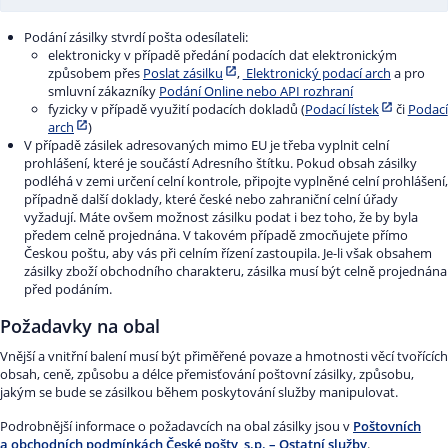
7 kg
4356,00 Kč
8 kg
3872,00 Kč
9 kg
3146,00 Kč
10 kg
2057,00 Kč
15 kg
1633,00 Kč
20 kg
1936,00 Kč
30 kg
544,00 Kč
Podání zásilky stvrdí pošta odesílateli:
8 kg
4840,00 Kč
9 kg
4235,00 Kč
10 kg
3388,00 Kč
15 kg
2662,00 Kč
20 kg
1875,00 Kč
25 kg
elektronicky v případě předání podacích dat elektronickým
2238,00 Kč
způsobem přes
Poslat zásilku
,
Elektronický podací arch
a pro
9 kg
5324,00 Kč
10 kg
4598,00 Kč
smluvní zákazníky
Podání Online nebo API rozhraní
15 kg
4598,00 Kč
20 kg
3418,00 Kč
25 kg
2117,00 Kč
30 kg
2541,00 Kč
fyzicky v případě využití podacích dokladů (
Podací lístek
či
Podací
arch
)
10 kg
5808,00 Kč
15 kg
6413,00 Kč
20 kg
5808,00 Kč
25 kg
4235,00 Kč
30 kg
2359,00 Kč
V případě zásilek adresovaných mimo EU je třeba vyplnit celní
prohlášení, které je součástí Adresního štítku. Pokud obsah zásilky
15 kg
8228,00 Kč
20 kg
8228,00 Kč
25 kg
7018,00 Kč
30 kg
5142,00 Kč
podléhá v zemi určení celní kontrole, připojte vyplněné celní prohlášení,
případně další doklady, které české nebo zahraniční celní úřady
20 kg
10648,00 Kč
vyžadují. Máte ovšem možnost zásilku podat i bez toho, že by byla
25 kg
10043,00 Kč
30 kg
8228,00 Kč
předem celně projednána. V takovém případě zmocňujete přímo
Českou poštu, aby vás při celním řízení zastoupila. Je-li však obsahem
25 kg
13067,00 Kč
30 kg
11858,00 Kč
zásilky zboží obchodního charakteru, zásilka musí být celně projednána
před podáním.
30 kg
15487,00 Kč
Požadavky na obal
Vnější a vnitřní balení musí být přiměřené povaze a hmotnosti věcí tvořících
obsah, ceně, způsobu a délce přemisťování poštovní zásilky, způsobu,
jakým se bude se zásilkou během poskytování služby manipulovat.
Podrobnější informace o požadavcích na obal zásilky jsou v
Poštovních
a obchodních podmínkách České pošty, s.p. – Ostatní služby
.