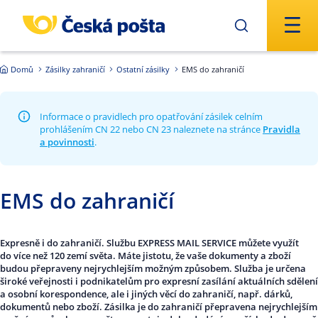
Přejít na hlavní obsah
Domů
Zásilky zahraničí
Ostatní zásilky
EMS do zahraničí
Informace o pravidlech pro opatřování zásilek celním
prohlášením CN 22 nebo CN 23 naleznete na stránce
Pravidla
a povinnosti
.
EMS do zahraničí
Expresně i do zahraničí. Službu EXPRESS MAIL SERVICE můžete využít
do více než 120 zemí světa. Máte jistotu, že vaše dokumenty a zboží
budou přepraveny nejrychlejším možným způsobem.
Služba je určena
široké veřejnosti i podnikatelům pro expresní zasílání aktuálních sdělení
a osobní korespondence, ale i jiných věcí do zahraničí, např. dárků,
dokumentů nebo zboží. Zásilka je do zahraničí přepravena nejrychlejším