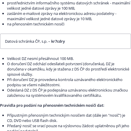
prostřednictvím informačního systému datových schránek - maximální
velikost jedné datové zprávy je 100 MB,
zasláním e-mailové zprávy na elektronickou adresu podatelny -
maximální velikost jedné datové zprávy je 10 MB,
na přenosném technickém nosiči
Datová schránka ČP, s.p. –
kr7cdry
Velikost DZ nesmí přesáhnout 100 MB.
O doručení DZ odchází odesílateli potvrzení (doručenka), DZ je
doručena v okamžiku, kdy je stažena z DS ČP do prostředí elektronické
spisové služby.
Při doručení DZ je provedena kontrola uznávaného elektronického
podpisu se všemi náležitostmi.
Odeslaná DZ z DS ČP je podepsána uznávanou elektronickou značkou
založenou na systémovém kvalifikovaného certifikátu.
Pravidla pro podání na přenosném technickém nosiči dat:
Přípustným přenosným technickým nosičem dat (dále jen "nosič") je
CD, DVD nebo USB flash disk.
Předaný nosič se vrací pouze na výslovnou žádost uplatněnou při jeho