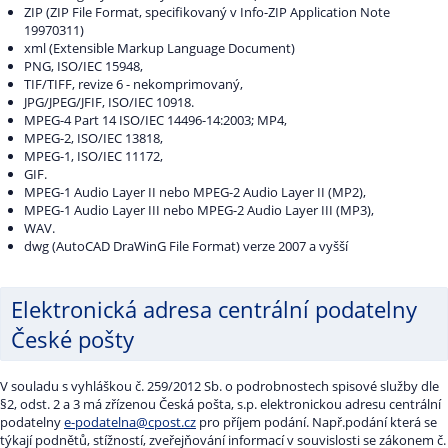
ZIP (ZIP File Format, specifikovaný v Info-ZIP Application Note
19970311)
xml (Extensible Markup Language Document)
PNG, ISO/IEC 15948,
TIF/TIFF, revize 6 - nekomprimovaný,
JPG/JPEG/JFIF, ISO/IEC 10918.
MPEG-4 Part 14 ISO/IEC 14496-14:2003; MP4,
MPEG-2, ISO/IEC 13818,
MPEG-1, ISO/IEC 11172,
GIF.
MPEG-1 Audio Layer II nebo MPEG-2 Audio Layer II (MP2),
MPEG-1 Audio Layer III nebo MPEG-2 Audio Layer III (MP3),
WAV.
dwg (AutoCAD DraWinG File Format) verze 2007 a vyšší
Elektronická adresa centrální podatelny
České pošty
V souladu s vyhláškou č. 259/2012 Sb. o podrobnostech spisové služby dle
§2, odst. 2 a 3 má zřízenou Česká pošta, s.p. elektronickou adresu centrální
podatelny
e-podatelna@cpost.cz
pro příjem podání. Např.podání která se
týkají podnětů, stížností, zveřejňování informací v souvislosti se zákonem č.