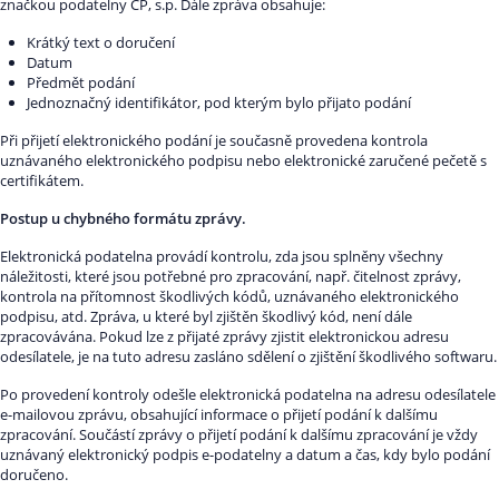
značkou podatelny ČP, s.p. Dále zpráva obsahuje:
Krátký text o doručení
Datum
Předmět podání
Jednoznačný identifikátor, pod kterým bylo přijato podání
Při přijetí elektronického podání je současně provedena kontrola
uznávaného elektronického podpisu nebo elektronické zaručené pečetě s
certifikátem.
Postup u chybného formátu zprávy.
Elektronická podatelna provádí kontrolu, zda jsou splněny všechny
náležitosti, které jsou potřebné pro zpracování, např. čitelnost zprávy,
kontrola na přítomnost škodlivých kódů, uznávaného elektronického
podpisu, atd. Zpráva, u které byl zjištěn škodlivý kód, není dále
zpracovávána. Pokud lze z přijaté zprávy zjistit elektronickou adresu
odesílatele, je na tuto adresu zasláno sdělení o zjištění škodlivého softwaru.
Po provedení kontroly odešle elektronická podatelna na adresu odesílatele
e-mailovou zprávu, obsahující informace o přijetí podání k dalšímu
zpracování. Součástí zprávy o přijetí podání k dalšímu zpracování je vždy
uznávaný elektronický podpis e-podatelny a datum a čas, kdy bylo podání
doručeno.