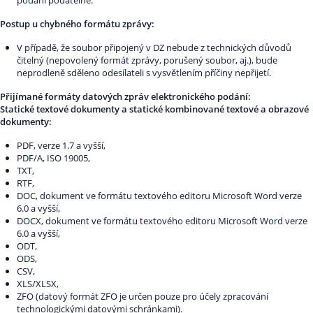
podání podatelně.
Postup u chybného formátu zprávy:
V případě, že soubor připojený v DZ nebude z technických důvodů
čitelný (nepovolený formát zprávy, porušený soubor, aj.), bude
neprodleně sděleno odesílateli s vysvětlením příčiny nepřijetí.
Přijímané formáty datových zpráv elektronického podání:
Statické textové dokumenty a statické kombinované textové a obrazové
dokumenty:
PDF, verze 1.7 a vyšší,
PDF/A, ISO 19005,
TXT,
RTF,
DOC, dokument ve formátu textového editoru Microsoft Word verze
6.0 a vyšší,
DOCX, dokument ve formátu textového editoru Microsoft Word verze
6.0 a vyšší,
ODT,
ODS,
CSV,
XLS/XLSX,
ZFO (datový formát ZFO je určen pouze pro účely zpracování
technologickými datovými schránkami).