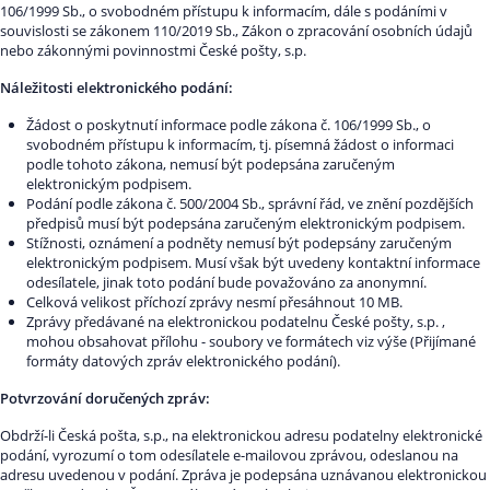
106/1999 Sb., o svobodném přístupu k informacím, dále s podáními v
souvislosti se zákonem 110/2019 Sb., Zákon o zpracování osobních údajů
nebo zákonnými povinnostmi České pošty, s.p.
Náležitosti elektronického podání:
Žádost o poskytnutí informace podle zákona č. 106/1999 Sb., o
svobodném přístupu k informacím, tj. písemná žádost o informaci
podle tohoto zákona, nemusí být podepsána zaručeným
elektronickým podpisem.
Podání podle zákona č. 500/2004 Sb., správní řád, ve znění pozdějších
předpisů musí být podepsána zaručeným elektronickým podpisem.
Stížnosti, oznámení a podněty nemusí být podepsány zaručeným
elektronickým podpisem. Musí však být uvedeny kontaktní informace
odesílatele, jinak toto podání bude považováno za anonymní.
Celková velikost příchozí zprávy nesmí přesáhnout 10 MB.
Zprávy předávané na elektronickou podatelnu České pošty, s.p. ,
mohou obsahovat přílohu - soubory ve formátech viz výše (Přijímané
formáty datových zpráv elektronického podání).
Potvrzování doručených zpráv:
Obdrží-li Česká pošta, s.p., na elektronickou adresu podatelny elektronické
podání, vyrozumí o tom odesílatele e-mailovou zprávou, odeslanou na
adresu uvedenou v podání. Zpráva je podepsána uznávanou elektronickou