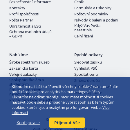
Bezpečnostní informace
Ceník
Kontakty
Formuláře a tiskopisy
Profil společnosti
Poštovní podmínky
Pošta Partner
Návody k balení a podání
Když Vás Pošta
Udržitelnost a ESG
nezastihla
Ochrana osobních údajů
– GDPR
Celní řízení
Nabízíme
Rychlé odkazy
Široké spektrum služeb
Sledovat zásilku
Zákaznická karta
Vyhledat PSČ
Veřejné zakázky
Spočítat cenu
Spolupráci školám a
Změna doručení
studentům
Kliknutím na tlačítko "Povolit všechny cookies" nám umožníte
Průzkum spokojenosti
Prodej a pronájem
použití cookies pro analytické a marketingové účely.
Mobilní aplikace
nemovitostí
Kliknutím na odkaz "Konfigurace" máte možnost si cookies
Prodej movitého majetku
nastavit podle sebe a případně vybrat souhlas k těm typům
cookies, které nejsou nezbytné pro fungování webu.
Více
informací
© 2026 Česká pošta
Konfigurace
Příjmout Vše
Přístupnost webu
Mapa stránek