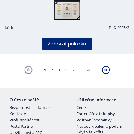
Kód:
PLO 2025/3
Zobrazit položku
1
2
3
4
5
…
24
O České poště
Užitečné informace
Bezpečnostní informace
Ceník
Kontakty
Formuláře a tiskopisy
Profil společnosti
Poštovní podmínky
Pošta Partner
Návody k balení a podání
Když Vás Pošta
Udržitelnost a ESG