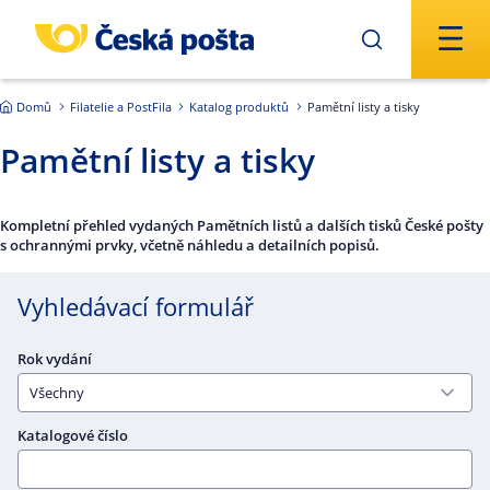
Přejít na hlavní obsah
Domů
Filatelie a PostFila
Katalog produktů
Pamětní listy a tisky
Pamětní listy a tisky
Kompletní přehled vydaných Pamětních listů a dalších tisků České pošty
s ochrannými prvky, včetně náhledu a detailních popisů.
Vyhledávací formulář
Rok vydání
Katalogové číslo