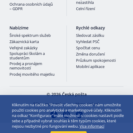
nezastihla
Ochrana osobních údajů
– GDPR
Celní řízení
Nabízíme
Rychlé odkazy
Široké spektrum služeb
Sledovat zásilku
Zákaznická karta
Vyhledat PSČ
Veřejné zakázky
Spočítat cenu
Spolupráci školám a
Změna doručení
studentům
Průzkum spokojenosti
Prodej a pronájem
Mobilní aplikace
nemovitostí
Prodej movitého majetku
© 2026 Česká pošta
Přístupnost webu
Mapa stránek
Kliknutím na tlačítko "Povolit všechny cookies" nám umožníte
použití cookies pro analytické a marketingové účely. Kliknutím
na odkaz "Konfigurace" máte možnost si cookies nastavit podle
sebe a případně vybrat souhlas k těm typům cookies, které
nejsou nezbytné pro fungování webu.
Více informací