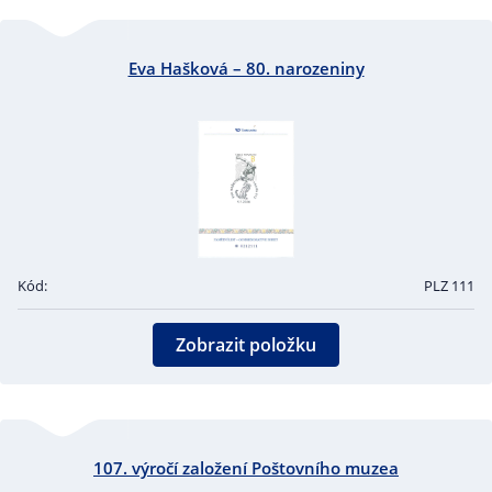
Eva Hašková – 80. narozeniny
Kód:
PLZ 111
Zobrazit položku
107. výročí založení Poštovního muzea