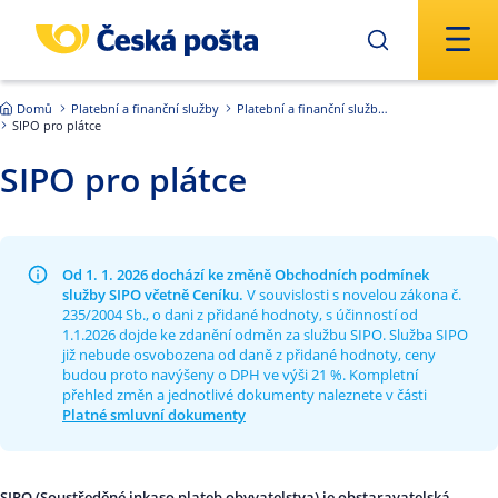
Přejít na hlavní obsah
Domů
Platební a finanční služby
Platební a finanční služby ČR
SIPO pro plátce
SIPO pro plátce
Od 1. 1. 2026 dochází ke změně Obchodních podmínek
služby SIPO včetně Ceníku.
V souvislosti s novelou zákona č.
235/2004 Sb., o dani z přidané hodnoty, s účinností od
1.1.2026 dojde ke zdanění odměn za službu SIPO. Služba SIPO
již nebude osvobozena od daně z přidané hodnoty, ceny
budou proto navýšeny o DPH ve výši 21 %. Kompletní
přehled změn a jednotlivé dokumenty naleznete v části
Platné smluvní dokumenty
SIPO (
Soustředěné inkaso plateb obyvatelstva)
je obstaravatelská