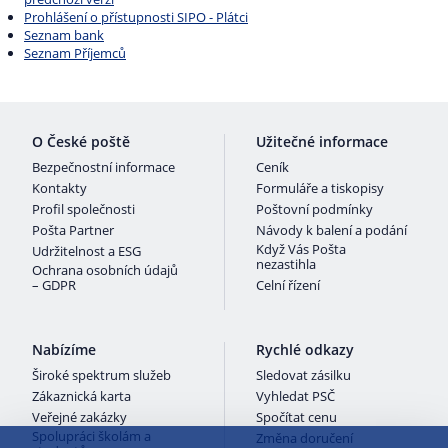
Prohlášení o přístupnosti SIPO - Plátci
Seznam bank
Seznam Příjemců
O České poště
Užitečné informace
Bezpečnostní informace
Ceník
Kontakty
Formuláře a tiskopisy
Profil společnosti
Poštovní podmínky
Pošta Partner
Návody k balení a podání
Když Vás Pošta
Udržitelnost a ESG
nezastihla
Ochrana osobních údajů
– GDPR
Celní řízení
Nabízíme
Rychlé odkazy
Široké spektrum služeb
Sledovat zásilku
Zákaznická karta
Vyhledat PSČ
Veřejné zakázky
Spočítat cenu
Spolupráci školám a
Změna doručení