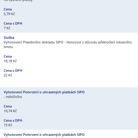
5,79 Kč
7 Kč
Vyhotovení Platebního dokladu SIPO - Hotovost z důvodu překročení inkasního
limitu
18,18 Kč
22 Kč
- měsíčního
10,74 Kč
13 Kč