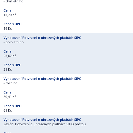
- čtvrtletního
15,70 Kč
19 Kč
- pololetního
25,62 Kč
31 Kč
- ročního
50,41 Kč
61 Kč
Zaslání Potvrzení o uhrazených platbách SIPO poštou