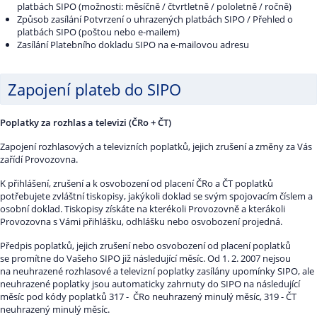
platbách SIPO (možnosti: měsíčně / čtvrtletně / pololetně / ročně)
Způsob zasílání Potvrzení o uhrazených platbách SIPO / Přehled o
platbách SIPO (poštou nebo e-mailem)
Zasílání Platebního dokladu SIPO na e-mailovou adresu
Zapojení plateb do SIPO
Poplatky za rozhlas a televizi (ČRo + ČT)
Zapojení rozhlasových a televizních poplatků, jejich zrušení a změny za Vás
zařídí Provozovna.
K přihlášení, zrušení a k osvobození od placení ČRo a ČT poplatků
potřebujete zvláštní tiskopisy, jakýkoli doklad se svým spojovacím číslem a
osobní doklad. Tiskopisy získáte na kterékoli Provozovně a kterákoli
Provozovna s Vámi přihlášku, odhlášku nebo osvobození projedná.
Předpis poplatků, jejich zrušení nebo osvobození od placení poplatků
se promítne do Vašeho SIPO již následující měsíc. Od 1. 2. 2007 nejsou
na neuhrazené rozhlasové a televizní poplatky zasílány upomínky SIPO, ale
neuhrazené poplatky jsou automaticky zahrnuty do SIPO na následující
měsíc pod kódy poplatků 317 - ČRo neuhrazený minulý měsíc, 319 - ČT
neuhrazený minulý měsíc.