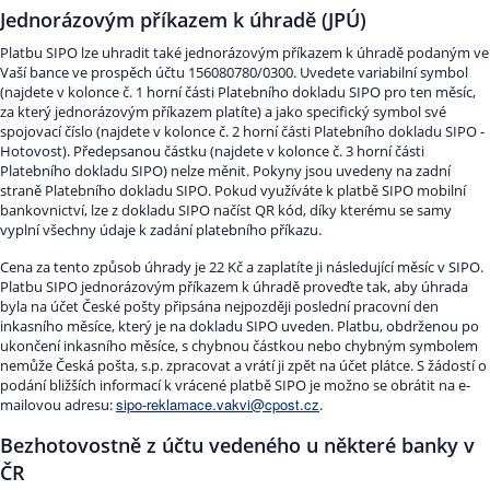
Jednorázovým příkazem k úhradě (JPÚ)
Platbu SIPO lze uhradit také jednorázovým příkazem k úhradě podaným ve
Vaší bance ve prospěch účtu 156080780/0300. Uvedete variabilní symbol
(najdete v kolonce č. 1 horní části Platebního dokladu SIPO pro ten měsíc,
za který jednorázovým příkazem platíte) a jako specifický symbol své
spojovací číslo (najdete v kolonce č. 2 horní části Platebního dokladu SIPO -
Hotovost). Předepsanou částku (najdete v kolonce č. 3 horní části
Platebního dokladu SIPO) nelze měnit. Pokyny jsou uvedeny na zadní
straně Platebního dokladu SIPO. Pokud využíváte k platbě SIPO mobilní
bankovnictví, lze z dokladu SIPO načíst QR kód, díky kterému se samy
vyplní všechny údaje k zadání platebního příkazu.
Cena za tento způsob úhrady je 22 Kč a zaplatíte ji následující měsíc v SIPO.
Platbu SIPO jednorázovým příkazem k úhradě proveďte tak, aby úhrada
byla na účet České pošty připsána nejpozději poslední pracovní den
inkasního měsíce, který je na dokladu SIPO uveden. Platbu, obdrženou po
ukončení inkasního měsíce, s chybnou částkou nebo chybným symbolem
nemůže Česká pošta, s.p. zpracovat a vrátí ji zpět na účet plátce. S žádostí o
podání bližších informací k vrácené platbě SIPO je možno se obrátit na e-
sipo-reklamace.vakvi@cpost.cz
mailovou adresu:
.
Bezhotovostně z účtu vedeného u některé banky v
ČR