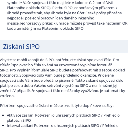
symbol = Vaše spojovací číslo (najdete v kolonce č. 2 horní části
Platebního dokladu SIPO). Platbu SIPO jednorázovým příkazem k
úhradě proveďte tak, aby úhrada byla na účet České pošty připsána
nejpozději poslední pracovní den daného inkasního
měsíce. Jednorázový příkaz k úhradě můžete provést také načtením QR
kódu umístěným na Platebním dokladu SIPO.
Získání SIPO
Abyste se mohli zapojit do SIPO, potřebujete získat spojovací číslo. Pro
získání spojovacího čísla s Vámi na Provozovně vyplníme formulář
SIPO. Pro vyplnění formuláře SIPO budete potřebovat mít s sebou doklad
totožnosti. Spojovací číslo Vám bude přiděleno okamžitě. Přidělené
spojovací číslo Vám bude předáno písemně. Takto získané spojovací číslo
platí po celou dobu Vašeho setrvání v systému SIPO a není možné jej
změnit. V případě, že spojovací číslo není 3 roky využíváno, je automaticky
zrušeno.
Při zřízení spojovacího čísla si můžete zvolit tyto doplňkové služby:
Aktivace zasílání Potvrzení o uhrazených platbách SIPO / Přehled o
platbách SIPO
Interval zasílání Potvrzení o uhrazených platbách SIPO / Přehled o