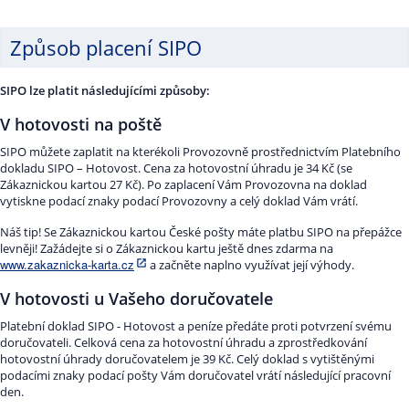
Způsob placení SIPO
SIPO lze platit následujícími způsoby:
V hotovosti na poště
SIPO můžete zaplatit na kterékoli Provozovně prostřednictvím Platebního
dokladu SIPO – Hotovost. Cena za hotovostní úhradu je 34 Kč (se
Zákaznickou kartou 27 Kč). Po zaplacení Vám Provozovna na doklad
vytiskne podací znaky podací Provozovny a celý doklad Vám vrátí.
Náš tip! Se Zákaznickou kartou České pošty máte platbu SIPO na přepážce
levněji! Zažádejte si o Zákaznickou kartu ještě dnes zdarma na
www.zakaznicka-karta.cz
a začněte naplno využívat její výhody.
V hotovosti u Vašeho doručovatele
Platební doklad SIPO - Hotovost a peníze předáte proti potvrzení svému
doručovateli. Celková cena za hotovostní úhradu a zprostředkování
hotovostní úhrady doručovatelem je 39 Kč. Celý doklad s vytištěnými
podacími znaky podací pošty Vám doručovatel vrátí následující pracovní
den.