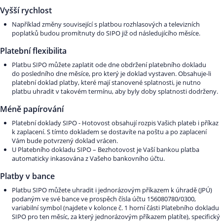
Vyšší rychlost
Například změny související s platbou rozhlasových a televizních
poplatků budou promítnuty do SIPO již od následujícího měsíce.
Platební flexibilita
Platbu SIPO můžete zaplatit ode dne obdržení platebního dokladu
do posledního dne měsíce, pro který je doklad vystaven. Obsahuje-li
platební doklad platby, které mají stanovené splatnosti, je nutno
platbu uhradit v takovém termínu, aby byly doby splatnosti dodrženy.
Méně papírování
Platební doklady SIPO - Hotovost obsahují rozpis Vašich plateb i příkaz
k zaplacení. S tímto dokladem se dostavíte na poštu a po zaplacení
Vám bude potvrzený doklad vrácen.
U Platebního dokladu SIPO – Bezhotovost je Vaší bankou platba
automaticky inkasována z Vašeho bankovního účtu.
Platby v bance
Platbu SIPO můžete uhradit i jednorázovým příkazem k úhradě (JPÚ)
podaným ve své bance ve prospěch čísla účtu 156080780/0300,
variabilní symbol (najdete v kolonce č. 1 horní části Platebního dokladu
SIPO pro ten měsíc, za který jednorázovým příkazem platíte), specifický