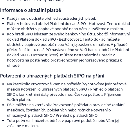
Informace o aktuální platbě
Každý měsíc obdržíte přehled soustředěných plateb.
Plátci v hotovosti obdrží Platební doklad SIPO - Hotovost. Tento doklad
můžete obdržet v papírové podobě nebo Vám jej zašleme e-mailem.
Kdo hradí SIPO inkasem ze svého bankovního účtu, obdrží informativní
doklad Platební doklad SIPO - Bezhotovost. Tento doklad můžete
obdržet v papírové podobě nebo Vám jej zašleme e-mailem. V případě
překročení limitu na SIPO nastaveného ve Vaší bance obdržíte Platební
doklad SIPO - Hotovost, který můžete nestandardně uhradit v
hotovosti na poště nebo prostřednictvím jednorázového příkazu k
úhradě.
Potvrzení o uhrazených platbách SIPO na přání
Na kterékoliv Provozovně Vám na požádání vyhotovíme jednorázové
měsíční Potvrzení o uhrazených platbách SIPO / Přehled o platbách
SIPO s konkrétními daty převodu mezi Českou poštou a Příjemcem
Vašich plateb.
Dále můžete na kterékoliv Provozovně požádat o pravidelné zasílání
měsíčních, čtvrtletních, pololetních nebo ročních Potvrzení o
uhrazených platbách SIPO / Přehled o platbách SIPO.
Toto potvrzení můžete obdržet v papírové podobě, nebo Vám jej
zašleme e-mailem.