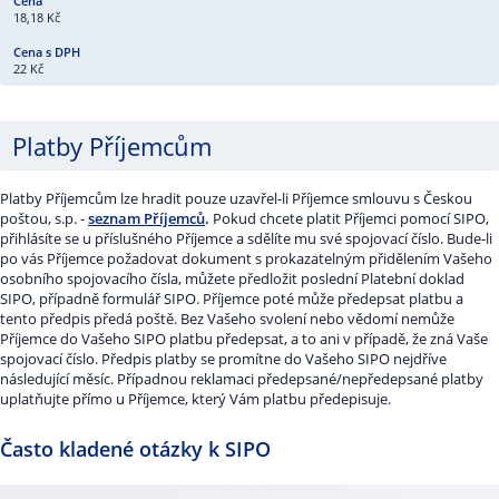
18,18 Kč
22 Kč
Platby Příjemcům
Platby Příjemcům lze hradit pouze uzavřel-li Příjemce smlouvu s Českou
poštou, s.p. -
seznam Příjemců
.
Pokud chcete platit Příjemci pomocí SIPO,
přihlásíte se u příslušného Příjemce a sdělíte mu své spojovací číslo. Bude-li
po vás Příjemce požadovat dokument s prokazatelným přidělením Vašeho
osobního spojovacího čísla, můžete předložit poslední Platební doklad
SIPO, případně formulář SIPO. Příjemce poté může předepsat platbu a
tento předpis předá poště. Bez Vašeho svolení nebo vědomí nemůže
Příjemce do Vašeho SIPO platbu předepsat, a to ani v případě, že zná Vaše
spojovací číslo. Předpis platby se promítne do Vašeho SIPO nejdříve
následující měsíc. Případnou reklamaci předepsané/nepředepsané platby
uplatňujte přímo u Příjemce, který Vám platbu předepisuje.
Často kladené otázky k SIPO