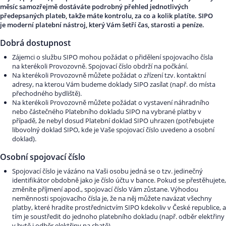
měsíc samozřejmě dostáváte podrobný přehled jednotlivých
předepsaných plateb, takže máte kontrolu, za co a kolik platíte. SIPO
je moderní platební nástroj, který Vám šetří čas, starosti a peníze.
Dobrá dostupnost
Zájemci o službu SIPO mohou požádat o přidělení spojovacího čísla
na kterékoli Provozovně. Spojovací číslo obdrží na počkání.
Na kterékoli Provozovně můžete požádat o zřízení tzv. kontaktní
adresy, na kterou Vám budeme doklady SIPO zasílat (např. do místa
přechodného bydliště).
Na kterékoli Provozovně můžete požádat o vystavení náhradního
nebo částečného Platebního dokladu SIPO na vybrané platby v
případě, že nebyl dosud Platební doklad SIPO uhrazen (potřebujete
libovolný doklad SIPO, kde je Vaše spojovací číslo uvedeno a osobní
doklad).
Osobní spojovací číslo
Spojovací číslo je vázáno na Vaši osobu jedná se o tzv. jedinečný
identifikátor obdobně jako je číslo účtu v bance. Pokud se přestěhujete,
změníte příjmení apod., spojovací číslo Vám zůstane. Výhodou
neměnnosti spojovacího čísla je, že na něj můžete navázat všechny
platby, které hradíte prostřednictvím SIPO kdekoliv v České republice, a
tím je soustředit do jednoho platebního dokladu (např. odběr elektřiny
v bytě i odběr elektřiny na chatě).