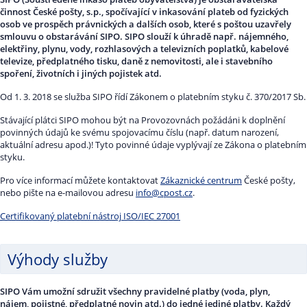
činnost České pošty, s.p., spočívající v inkasování plateb od fyzických
osob ve prospěch právnických a dalších osob, které s poštou uzavřely
smlouvu o obstarávání SIPO. SIPO slouží k úhradě např. nájemného,
elektřiny, plynu, vody, rozhlasových a televizních poplatků, kabelové
televize, předplatného tisku, daně z nemovitosti, ale i stavebního
spoření, životních i jiných pojistek atd.
Od 1. 3. 2018 se služba SIPO řídí Zákonem o platebním styku č. 370/2017 Sb.
Stávající plátci SIPO mohou být na Provozovnách požádáni k doplnění
povinných údajů ke svému spojovacímu číslu (např. datum narození,
aktuální adresu apod.)! Tyto povinné údaje vyplývají ze Zákona o platebním
styku.
Pro více informací můžete kontaktovat
Zákaznické centrum
České pošty,
nebo pište na e-mailovou adresu
info@cpost.cz
.
Certifikovaný platební nástroj ISO/IEC 27001
Výhody služby
SIPO Vám umožní sdružit všechny pravidelné platby (voda, plyn,
nájem, pojistné, předplatné novin atd.) do jedné jediné platby. Každý