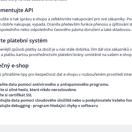
mentujte API
šíte si tak správu e-shopu a zefektivníte nakupování pro své zákazníky. Pod
m dobře nakupuje, vypadá. Oceníte především funkce přenosu a zjišťování sta
opoledního nebo odpoledního časového pásma doručení a také skladovou a 
te platební systém
enější způsob platby za zboží je u nás stále dobírka, čím dál více zákazník
í a platbu kartou prostřednictvím platební brány umístěné na vašem e-shopu
ečný e-shop
 přinášíme tipy pro bezpečnost dat e-shopu v rozbouřeném prostředí inter
aňte data pomocí antivirového a antispamového programu.
te si silné heslo, které nikdo nerozlouskne.
te si certifikát SSL
ohujte data pomocí cloudového úložiště nebo u poskytovatele Vašeho ho
talujte debugging - program hledající chyby v softwaru