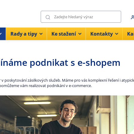
Rady a tipy
Ke stažení
Kontakty
Ka
čínáme podnikat s e-shopem
r v poskytování zásilkových služeb. Máme pro vás komplexní řešení i atypické
pomůžeme vám realizovat podnikání v e-commerce.