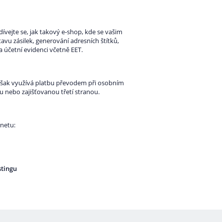
ívejte se, jak takový e-shop, kde se vašim
vu zásilek, generování adresních štítků,
účetní evidenci včetně EET.
ů však využívá platbu převodem při osobním
 nebo zajišťovanou třetí stranou.
netu:
stingu