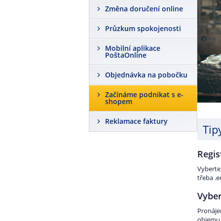
Změna doručení online
Průzkum spokojenosti
Mobilní aplikace
PoštaOnline
Objednávka na pobočku
Začínáme podnikat s e-
shopem
Reklamace faktury
Tip
Regis
Vyberte
třeba .e
Vyber
Pronáje
objemu d