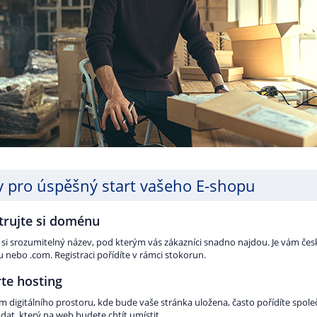
y pro úspěšný start vašeho E-shopu
trujte si doménu
 si srozumitelný název, pod kterým vás zákazníci snadno najdou. Je vám čes
u nebo .com. Registraci pořídíte v rámci stokorun.
te hosting
m digitálního prostoru, kde bude vaše stránka uložena, často pořídíte spo
at, který na web budete chtít umístit.