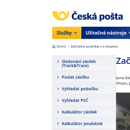
Přejít na hlavní obsah
Služby
Užitečné nástroje
Domů
Začínáme podnikat s e-shopem
Za
Sledování zásilek
(Track&Trace)
Poslat zásilku
Jsme líd
shopu, 
Vyhledat pobočku
Vyhledat PSČ
Kalkulátor zásilek
Kalkulátor poukázek