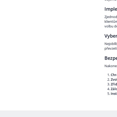
Imple
Zjednodu
klientů
volbu d
Vyber
Nejoblíb
převzet
Bezp
Nakonec
Chr
Zvol
Zřiď
Zál
Ins