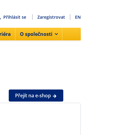
Přihlásit se
Zaregistrovat
EN
riéra
O společnosti
Přejít na e-shop