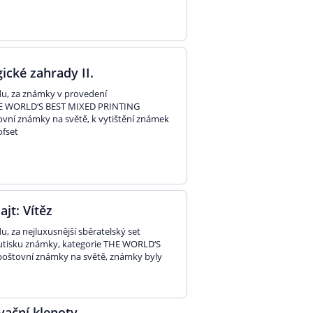
ické zahrady II.
idu, za známky v provedení
 THE WORLD‘S BEST MIXED PRINTING
vní známky na světě, k vytištění známek
ofset
ajt: Vítěz
u, za nejluxusnější sběratelský set
outisku známky, kategorie THE WORLD‘S
 poštovní známky na světě, známky byly
vační klenoty