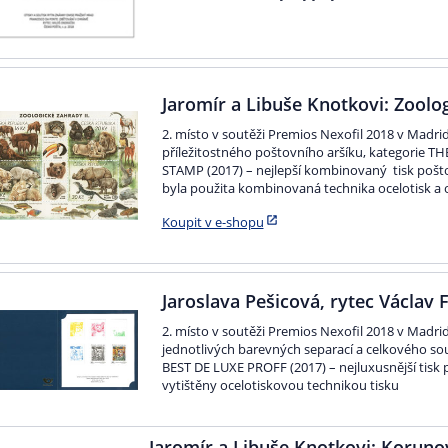
Jaromír a Libuše Knotkovi: Zoolog
2. místo v soutěži Premios Nexofil 2018 v Madr
příležitostného poštovního aršíku, kategorie
STAMP (2017) – nejlepší kombinovaný tisk pošto
byla použita kombinovaná technika ocelotisk a 
Koupit v e-shopu
Jaroslava Pešicová, rytec Václav F
2. místo v soutěži Premios Nexofil 2018 v Madrid
jednotlivých barevných separací a celkového s
BEST DE LUXE PROFF (2017) – nejluxusnější tisk
vytištěny ocelotiskovou technikou tisku
Jaromír a Libuše Knotkovi: Koruno