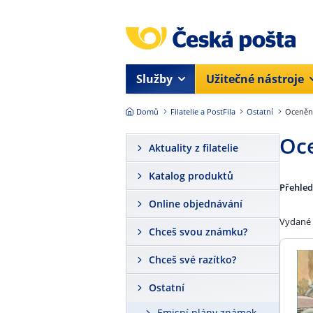
Přejít na hlavní obsah
Služby
Užitečné nástroje
Domů
Filatelie a PostFila
Ostatní
Oceněn
Oc
Aktuality z filatelie
Katalog produktů
Přehled
Online objednávání
Vydané 
Chceš svou známku?
Chceš své razítko?
Ostatní
Emisní plány známek