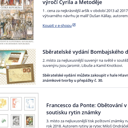
výročí Cyrila a Metoděje
1 . cena za nejkrásnější aršík v období 2013 až 2
výtvarného návrhu je malíř Dušan Kállay, autorem 
Koupit v e-shopu
Sběratelské vydání Bombajského 
2. místo za nejluxusnější suvenýr na světě v sout
suvenýru jsou Jaromír, Libuše a Kamil Knotkovi.
Sběratelské vydání můžete zakoupit v hale Hlavní
známkové tvorby u přepážky č. 30.
Francesco da Ponte: Obětování v
soutisku rytin známky
3. místo za nejluxusnější tisk poštovní známky 
rok 2018. Autorem rytiny je rytec Miloš Ondráče