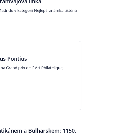
tramvajová linka
Madridu v kategorii Nejlepší známka tištěná
us Pontius
na Grand prix de l´Art Philatelique,
atikánem a Bulharskem: 1150.