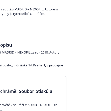
017 v soutěži MADRID – NEXOFIL. Autorem
rytiny je rytec Miloš Ondráček.
dopisu
ěži MADRID – NEXOFIL za rok 2018. Autory
 pošty, Jindřišská 14, Praha 1, v prodejně
 chrámě: Soubor otisků a
na světě v soutěži MADRID – NEXOFIL za
k.