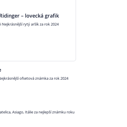
Ridinger – lovecká grafik
i Nejkrásnější rytý aršík za rok 2024
e
i Nejkrásnější ofsetová známka za rok 2024
telica, Asiago, Itálie za nejlepší známku roku