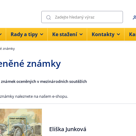
Rady a tipy
Ke stažení
Kontakty
Ka
é známky
eněné známky
 známek oceněných v mezinárodních soutěžích
známky naleznete na našem e-shopu.
Eliška Junková