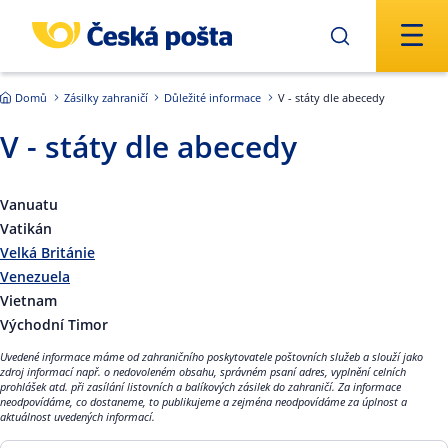
Přejít na hlavní obsah
Domů
Zásilky zahraničí
Důležité informace
V - státy dle abecedy
V - státy dle abecedy
Vanuatu
Vatikán
Velká Británie
Venezuela
Vietnam
Východní Timor
Uvedené informace máme od zahraničního poskytovatele poštovních služeb a slouží jako
zdroj informací např. o nedovoleném obsahu, správném psaní adres, vyplnění celních
prohlášek atd. při zasílání listovních a balíkových zásilek do zahraničí. Za informace
neodpovídáme, co dostaneme, to publikujeme a zejména neodpovídáme za úplnost a
aktuálnost uvedených informací.