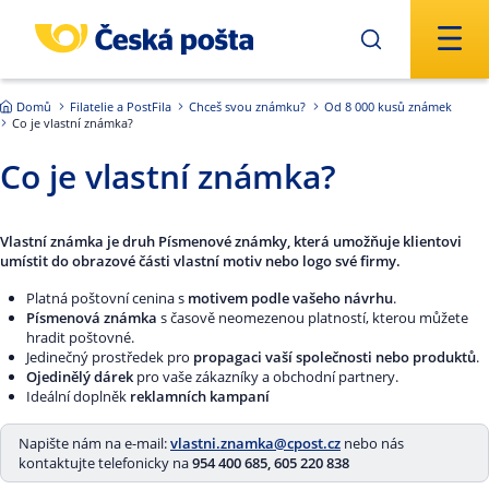
Přejít na hlavní obsah
Domů
Filatelie a PostFila
Chceš svou známku?
Od 8 000 kusů známek
Co je vlastní známka?
Co je vlastní známka?
Vlastní známka je druh Písmenové známky, která umožňuje klientovi
umístit do obrazové části vlastní motiv nebo logo své firmy.
Platná poštovní cenina s
motivem podle vašeho návrhu
.
Písmenová známka
s časově neomezenou platností, kterou můžete
hradit poštovné.
Jedinečný prostředek pro
propagaci vaší společnosti nebo produktů
.
Ojedinělý dárek
pro vaše zákazníky a obchodní partnery.
Ideální doplněk
reklamních kampaní
Napište nám na e-mail:
vlastni.znamka@cpost.cz
nebo nás
kontaktujte telefonicky na
954 400 685, 605 220 838