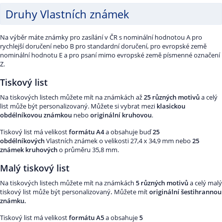
Druhy Vlastních známek
Na výběr máte známky pro zasílání v ČR s nominální hodnotou A pro
rychlejší doručení nebo B pro standardní doručení, pro evropské země
nominální hodnotu E a pro psaní mimo evropské země písmenné označení
Z.
Tiskový list
Na tiskových listech můžete mít na známkách až
25 různých motivů
a celý
list může být personalizovaný. Můžete si vybrat mezi
klasickou
obdélníkovou známkou
nebo
originální kruhovou
.
Tiskový list má velikost
formátu A4
a obsahuje buď
25
obdélníkových
Vlastních známek o velikosti 27,4 x 34,9 mm nebo
25
známek kruhových
o průměru 35,8 mm.
Malý tiskový list
Na tiskových listech můžete mít na známkách
5 různých motivů
a celý malý
tiskový list může být personalizovaný
.
Můžete mít
originální šestihrannou
známku.
Tiskový list má velikost
formátu A5
a obsahuje
5