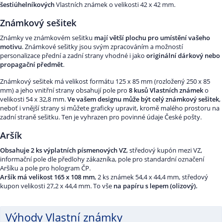
šestiúhelníkových
Vlastních známek o velikosti 42 x 42 mm.
Známkový sešitek
Známky ve známkovém sešitku
mají větší plochu pro umístění vašeho
motivu
. Známkové sešitky jsou svým zpracováním a možností
personalizace přední a zadní strany vhodné i jako
originální dárkový nebo
propagační předmět
.
Známkový sešitek má velikost formátu 125 x 85 mm (rozložený 250 x 85
mm) a jeho vnitřní strany obsahují pole pro
8 kusů Vlastních známek
o
velikosti 54 x 32,8 mm.
Ve vašem designu může být celý známkový sešitek
,
neboť i vnější strany si můžete graficky upravit, kromě malého prostoru na
zadní straně sešitku. Ten je vyhrazen pro povinné údaje České pošty.
Aršík
Obsahuje 2 ks výplatních písmenových VZ
, středový kupón mezi VZ,
informační pole dle předlohy zákazníka, pole pro standardní označení
Aršíku a pole pro hologram ČP.
Aršík má velikost 165 x 108 mm
, 2 ks známek 54,4 x 44,4 mm, středový
kupon velikosti 27,2 x 44,4 mm. To vše
na papíru s lepem (olizový).
Výhody Vlastní známky