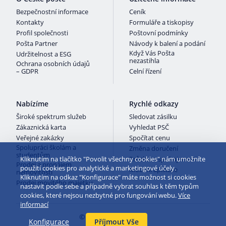
Bezpečnostní informace
Ceník
Kontakty
Formuláře a tiskopisy
Profil společnosti
Poštovní podmínky
Pošta Partner
Návody k balení a podání
Když Vás Pošta
Udržitelnost a ESG
nezastihla
Ochrana osobních údajů
– GDPR
Celní řízení
Nabízíme
Rychlé odkazy
Široké spektrum služeb
Sledovat zásilku
Zákaznická karta
Vyhledat PSČ
Veřejné zakázky
Spočítat cenu
Spolupráci školám a
Změna doručení
studentům
Kliknutím na tlačítko "Povolit všechny cookies" nám umožníte
Průzkum spokojenosti
Prodej a pronájem
použití cookies pro analytické a marketingové účely.
Mobilní aplikace
nemovitostí
Kliknutím na odkaz "Konfigurace" máte možnost si cookies
Prodej movitého majetku
nastavit podle sebe a případně vybrat souhlas k těm typům
cookies, které nejsou nezbytné pro fungování webu.
Více
informací
© 2026 Česká pošta
Konfigurace
Příjmout Vše