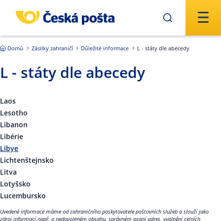
Přejít na hlavní obsah
Domů
Zásilky zahraničí
Důležité informace
L - státy dle abecedy
L - státy dle abecedy
Laos
Lesotho
Libanon
Libérie
Libye
Lichtenštejnsko
Litva
Lotyšsko
Lucembursko
Uvedené informace máme od zahraničního poskytovatele poštovních služeb a slouží jako
zdroj informací např. o nedovoleném obsahu, správném psaní adres, vyplnění celních