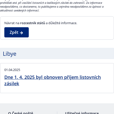
prohlášek atd. při zasílání listovních a balíkových zásilek do zahraničí. Za informace
neodpovídáme, co dostaneme, to publikujeme a zejména neodpovídáme za úplnost a
aktuálnost uvedených informací.
Návrat na
rozcestník států
a důležité informace.
Zpět
Libye
01.04.2025
Dne 1. 4. 2025 byl obnoven příjem listovních
zásilek
O České poště
Užitečné informace