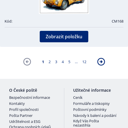
Kód:
CM168
Zobrazit položku
1
2
3
4
5
…
12
O České poště
Užitečné informace
Bezpečnostní informace
Ceník
Kontakty
Formuláře a tiskopisy
Profil společnosti
Poštovní podmínky
Pošta Partner
Návody k balení a podání
Když Vás Pošta
Udržitelnost a ESG
nezastihla
Ochrana osobních údajů