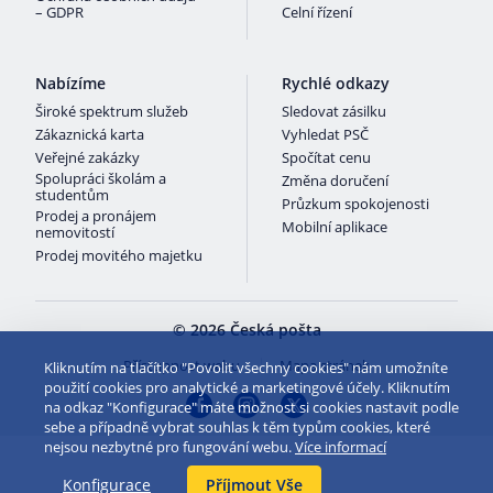
– GDPR
Celní řízení
Nabízíme
Rychlé odkazy
Široké spektrum služeb
Sledovat zásilku
Zákaznická karta
Vyhledat PSČ
Veřejné zakázky
Spočítat cenu
Spolupráci školám a
Změna doručení
studentům
Průzkum spokojenosti
Prodej a pronájem
Mobilní aplikace
nemovitostí
Prodej movitého majetku
© 2026 Česká pošta
Přístupnost webu
Mapa stránek
Kliknutím na tlačítko "Povolit všechny cookies" nám umožníte
použití cookies pro analytické a marketingové účely. Kliknutím
na odkaz "Konfigurace" máte možnost si cookies nastavit podle
sebe a případně vybrat souhlas k těm typům cookies, které
nejsou nezbytné pro fungování webu.
Více informací
Konfigurace
Příjmout Vše