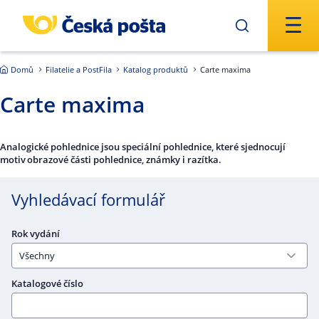
Přejít na hlavní obsah
Domů
Filatelie a PostFila
Katalog produktů
Carte maxima
Carte maxima
Analogické pohlednice jsou speciální pohlednice, které sjednocují
motiv obrazové části pohlednice, známky i razítka.
Vyhledávací formulář
Rok vydání
Katalogové číslo