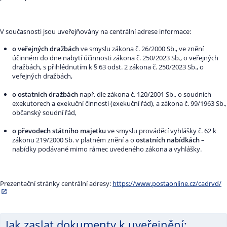
V současnosti jsou uveřejňovány na centrální adrese informace:
o veřejných dražbách
ve smyslu zákona č. 26/2000 Sb., ve znění
účinném do dne nabytí účinnosti zákona č. 250/2023 Sb., o veřejných
dražbách, s přihlédnutím k § 63 odst. 2 zákona č. 250/2023 Sb., o
veřejných dražbách,
o ostatních dražbách
např. dle zákona č. 120/2001 Sb., o soudních
exekutorech a exekuční činnosti (exekuční řád), a zákona č. 99/1963 Sb.,
občanský soudní řád,
o převodech státního majetku
ve smyslu prováděcí vyhlášky č. 62 k
zákonu 219/2000 Sb. v platném znění a o
ostatních nabídkách
–
nabídky podávané mimo rámec uvedeného zákona a vyhlášky.
Prezentační stránky centrální adresy:
https://www.postaonline.cz/cadrvd/
Jak zaslat dokumenty k uveřejnění: