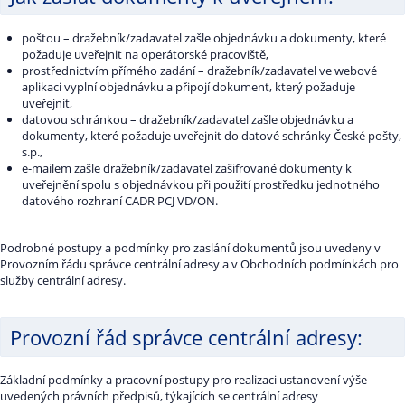
poštou – dražebník/zadavatel zašle objednávku a dokumenty, které
požaduje uveřejnit na operátorské pracoviště,
prostřednictvím přímého zadání – dražebník/zadavatel ve webové
aplikaci vyplní objednávku a připojí dokument, který požaduje
uveřejnit,
datovou schránkou – dražebník/zadavatel zašle objednávku a
dokumenty, které požaduje uveřejnit do datové schránky České pošty,
s.p.,
e-mailem zašle dražebník/zadavatel zašifrované dokumenty k
uveřejnění spolu s objednávkou při použití prostředku jednotného
datového rozhraní CADR PCJ VD/ON.
Podrobné postupy a podmínky pro zaslání dokumentů jsou uvedeny v
Provozním řádu správce centrální adresy a v Obchodních podmínkách pro
služby centrální adresy.
Provozní řád správce centrální adresy:
Základní podmínky a pracovní postupy pro realizaci ustanovení výše
uvedených právních předpisů, týkajících se centrální adresy