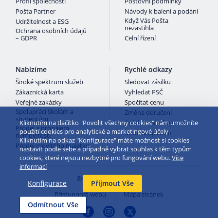
Profil společnosti
Poštovní podmínky
Pošta Partner
Návody k balení a podání
Když Vás Pošta
Udržitelnost a ESG
nezastihla
Ochrana osobních údajů
– GDPR
Celní řízení
Nabízíme
Rychlé odkazy
Široké spektrum služeb
Sledovat zásilku
Zákaznická karta
Vyhledat PSČ
Veřejné zakázky
Spočítat cenu
Spolupráci školám a
Změna doručení
studentům
Kliknutím na tlačítko "Povolit všechny cookies" nám umožníte
Průzkum spokojenosti
Prodej a pronájem
použití cookies pro analytické a marketingové účely.
Mobilní aplikace
nemovitostí
Kliknutím na odkaz "Konfigurace" máte možnost si cookies
Prodej movitého majetku
nastavit podle sebe a případně vybrat souhlas k těm typům
cookies, které nejsou nezbytné pro fungování webu.
Více
informací
© 2026 Česká pošta
Konfigurace
Příjmout Vše
Přístupnost webu
Mapa stránek
Odmítnout Vše