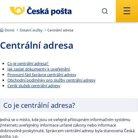
Přejít na hlavní obsah
Domů
Ostatní služby
Centrální adresa
Centrální adresa
Co je centrální adresa?
Jak zaslat dokumenty k uveřejnění
Provozní řád Správce centrální adresy
Obchodní podmínky pro služby centrální adresy
Ceník služeb centrální adresy
Co je centrální adresa?
Jedná se o místo, kde jsou ve veřejně přístupném informačním systému
(Internet) uveřejněny informace určené zákony nebo informace
dobrovolně poskytnuté. Správcem centrální adresy byla stanovena Česká
pošta, s.p.