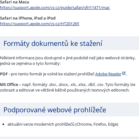
Safari na Macu
https://support.apple.com/cs-cz/guide/safari/sfri11471/mac
Safari na iPhone, iPad a iPod
https://support.apple.com/cs-cz/HT201265
Formáty dokumentů ke stažení
Některé informace jsou dostupné v jiné podobě než jako webové stránky,
jedná se zejména o tyto formáty:
PDF
- pro tento formát je volně ke stažení prohlížeč
Adobe Reader
.
MS Office –
např. formáty .doc, .docx, .xls, .xlsx, .dbf, .csv. Tyto formáty lze
zobrazit a editovat ve většině běžně používaných textových editorech.
Podporované webové prohlížeče
aktuální verze moderních prohlížečů (Chrome, Firefox, Edge)