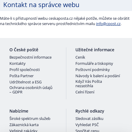
Kontakt na správce webu
Máte-li s přístupností webu ceskaposta.cz nějaké potíže, můžete se obrátit
na technického správce serveru prostřednictvím mailu
info@cpost.cz
.
O České poště
Užitečné informace
Bezpečnostní informace
Ceník
Kontakty
Formuláře a tiskopisy
Profil společnosti
Poštovní podmínky
Pošta Partner
Návody k balení a podání
Když Vás Pošta
Udržitelnost a ESG
nezastihla
Ochrana osobních údajů
– GDPR
Celní řízení
Nabízíme
Rychlé odkazy
Široké spektrum služeb
Sledovat zásilku
Zákaznická karta
Vyhledat PSČ
Veřejné zakázky
Spočítat cenu