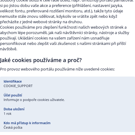
Soubory cookie slouží k celé řadě účelů, např. umožnují portálu pamatovat
si po jistou dobu vaše akce a preference (přihlášení, nastavení jazyka,
velikost fontu, preferované rozlišení monitoru, atd.), takže tyto údaje
nemusíte stále znovu sdělovat, kdykoliv se vrátíte zpět nebo když
přecházíte z jedné webové stránky na druhou.
Cookies používáme pro zlepšení funkčnosti našich webových stránek a
abychom lépe porozuměli, jak naši návštěvníci stránky, nástroje a služby
používají. Ukládání cookies na vašem zařízení nám usnadňuje
personifikovat nebo zlepšit vaši zkušenost s našimi stránkami při příští
návštěvě.
Jaké cookies používáme a proč?
Pro provoz webového portálu používáme níže uvedené cookies:
COOKIE_SUPPORT
Informuje o podpoře cookies uživatele.
1 rok
Česká pošta