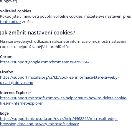
fungovat)
Volitelná cookies
Pokud jste v minulosti povolili volitelné cookies, můžete své nastavení přes
tento odkaz
zrušit.
Jak změnit nastavení cookies?
Na níže uvedených odkazech naleznete informace o možnosti nastavení
cookies u nejpoužívanějších prohlížečů:
Chrom
https://support.google.com/chrome/answer/95647
Firefox
https://support.mozilla.org/cs/kb/cookies- informace-ktere-si-weby-
ukladaji-do-vaseho
Internet Explorer
https://support.microsoft.com/cs- cz/help/278835/how-to-delete-cookie-
files-in-internet-explorer
Edge
https://support.microsoft.com/cs-cz/help/4468242/microsoft-edge-
browsing-data-and-privacy-microsoft-privacy