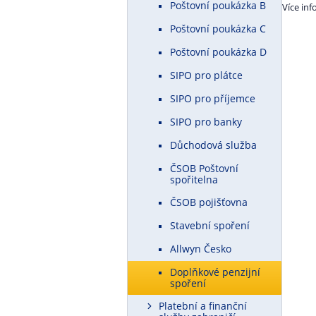
Poštovní poukázka B
Více in
Poštovní poukázka C
Poštovní poukázka D
SIPO pro plátce
SIPO pro příjemce
SIPO pro banky
Důchodová služba
ČSOB Poštovní
spořitelna
ČSOB pojišťovna
Stavební spoření
Allwyn Česko
Doplňkové penzijní
spoření
Platební a finanční