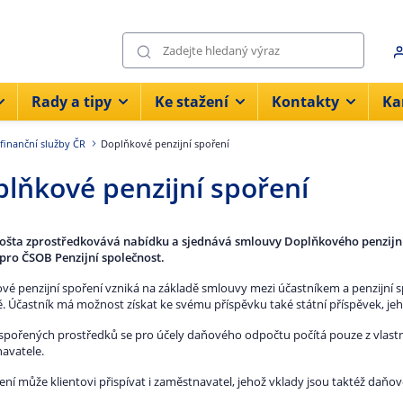
Rady a tipy
Ke stažení
Kontakty
Ka
 finanční služby ČR
Doplňkové penzijní spoření
lňkové penzijní spoření
ošta zprostředkovává nabídku a sjednává smlouvy Doplňkového penzijníh
 pro ČSOB Penzijní společnost.
vé penzijní spoření vzniká na základě smlouvy mezi účastníkem a penzijní
. Účastník má možnost získat ke svému příspěvku také státní příspěvek, jeho
spořených prostředků se pro účely daňového odpočtu počítá pouze z vlastní
avatele.
ení může klientovi přispívat i zaměstnavatel, jehož vklady jsou taktéž daň