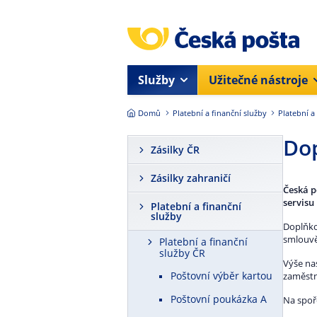
Přejít na hlavní obsah
Služby
Užitečné nástroje
Domů
Platební a finanční služby
Platební a
Dop
Zásilky ČR
Zásilky zahraničí
Česká p
servisu
Platební a finanční
služby
Doplňko
smlouvě
Platební a finanční
služby ČR
Výše na
Poštovní výběr kartou
zaměstn
Poštovní poukázka A
Na spoř