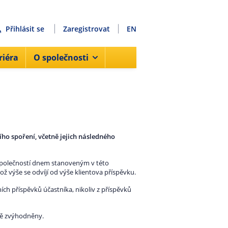
Přihlásit se
Zaregistrovat
EN
riéra
O společnosti
o spoření, včetně jejich následného
 společností dnem stanoveným v této
ž výše se odvíjí od výše klientova příspěvku.
ch příspěvků účastníka, nikoliv z příspěvků
ově zvýhodněny.