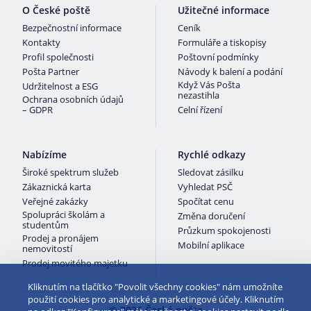
O České poště
Užitečné informace
Bezpečnostní informace
Ceník
Kontakty
Formuláře a tiskopisy
Profil společnosti
Poštovní podmínky
Pošta Partner
Návody k balení a podání
Když Vás Pošta
Udržitelnost a ESG
nezastihla
Ochrana osobních údajů
– GDPR
Celní řízení
Nabízíme
Rychlé odkazy
Široké spektrum služeb
Sledovat zásilku
Zákaznická karta
Vyhledat PSČ
Veřejné zakázky
Spočítat cenu
Spolupráci školám a
Změna doručení
studentům
Průzkum spokojenosti
Prodej a pronájem
Mobilní aplikace
nemovitostí
Prodej movitého majetku
Kliknutím na tlačítko "Povolit všechny cookies" nám umožníte
použití cookies pro analytické a marketingové účely. Kliknutím
© 2026 Česká pošta