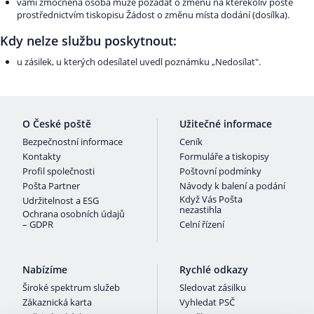
vámi zmocněná osoba může požádat o změnu na kterékoliv poště
prostřednictvím tiskopisu Žádost o změnu místa dodání (dosílka).
Kdy nelze službu poskytnout:
u zásilek, u kterých odesílatel uvedl poznámku „Nedosílat".
O České poště
Užitečné informace
Bezpečnostní informace
Ceník
Kontakty
Formuláře a tiskopisy
Profil společnosti
Poštovní podmínky
Pošta Partner
Návody k balení a podání
Když Vás Pošta
Udržitelnost a ESG
nezastihla
Ochrana osobních údajů
– GDPR
Celní řízení
Nabízíme
Rychlé odkazy
Široké spektrum služeb
Sledovat zásilku
Zákaznická karta
Vyhledat PSČ