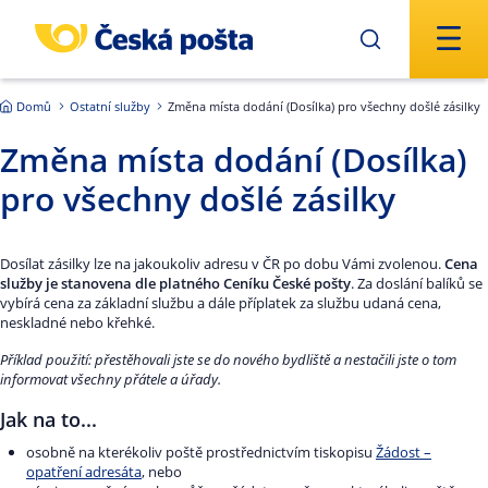
Přejít na hlavní obsah
Domů
Ostatní služby
Změna místa dodání (Dosílka) pro všechny došlé zásilky
Změna místa dodání (Dosílka)
pro všechny došlé zásilky
Dosílat zásilky lze na jakoukoliv adresu v ČR po dobu Vámi zvolenou.
Cena
služby je stanovena dle platného Ceníku České pošty
. Za doslání balíků se
vybírá cena za základní službu a dále příplatek za službu udaná cena,
neskladné nebo křehké.
Příklad použití: přestěhovali jste se do nového bydliště a nestačili jste o tom
informovat všechny přátele a úřady.
Jak na to...
osobně na kterékoliv poště prostřednictvím tiskopisu
Žádost –
opatření adresáta
, nebo