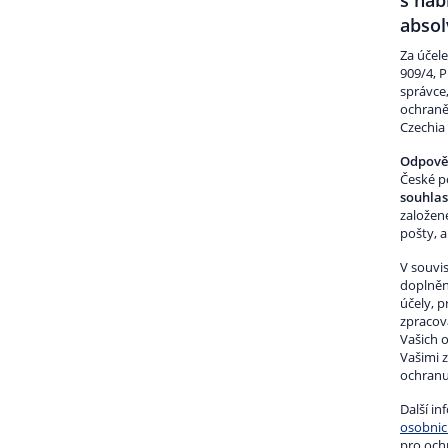
s nab
absol
Za účel
909/4, P
správce
ochraně
Czechia 
Odpověd
České p
souhla
založen
pošty, 
V souvis
doplněn
účely, p
zpracová
Vašich 
Vašimi 
ochranu
Další i
osobnic
pro och