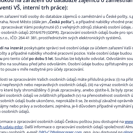
ídkou na zařazení do databáze zájemců o zaměstnání
venti VŠ, interní trh práce):
em zařazení Vaší osoby do databáze zájemců o zaměstnání u České pošty, s.p.
raha, Nové Město (dále jen „
Česká pošta
“), a případné nabídky vhodné prac
, zpracovávat Vámi poskytnuté (či z veřejných zdrojů získané) osobní údaje,
 osobních údajů 2016/679 (GDPR). Zpracování osobních údajů bude pro spr
s.r.o., IČO: 264 41 381, prostřednictvím svých elektronických systémů.
í na inzerát
poskytujete správci své osobní údaje za účelem zařazení Vaš
ošty a případné nabídky vhodné pracovní pozice. Vaše osobní údaje budou
su
pro tento účel
po dobu 5 let
. Souhlas lze kdykoliv odvolat. Odvoláním s
ého na souhlasu před jeho odvoláním. Osobní údaje budou zpřístupněny
a to pouze v míře nezbytné pro účely zpracování.
losti se zpracováním Vašich osobních údajů máte příslušná práva: (i) na přís
í nepřesných nebo nepravdivých osobních údajů, (iii) na výmaz osobních úda
ro které byly shromážděny či jinak zpracovány, anebo zjistíte-li, že byly zp
ní osobních údajů ve zvláštních případech (v) na přenositelnost osobních ú
osobních údajů bude ukončeno, neprokáže-li se, že existují závažné oprávně
zájmy nebo právy a svobodami, zejména, je-li důvodem případné vymáhání prá
 osobních údajů.
nformace o zpracování osobních údajů Českou poštou jsou dostupné na
www.
h-udaju-gdpr
. Další informace o zpracování osobních údajů společností Alma
ranu osobních,
e-mail:
DPO-CZ@almacareer.com
, resp. jsou dostupné na
almac