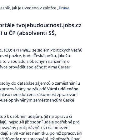
ník, jak je uvedeno v záložce „
Práva
ortále tvojebudoucnost.jobs.cz
 u ČP (absolventi SŠ,
, IČO: 47114983, se sídlem Politických vězňů
ovní pozice, bude Česká pošta, jakožto
 a to v souladu s obecným nařízením o
ávce provádět společnost Alma Career
í osoby do databáze zájemců o zaměstnání u
 zpracovávány na základě
Vámi uděleného
ouhlasu není dotčena zákonnost zpracování
 pouze oprávněným zaměstnancům České
tup k osobním údajům, (ii) na opravu či
jů, nejsou-li již osobní údaje potřebné pro
racovávány protiprávně, (iv) na omezení
dajů a (vi) vznést námitku, po níž zpracování
né důvody pro zpracování, jež převažují nad