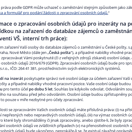
t práva podle GDPR může uchazeč o zaměstnání stejným způsobem jako zákaz
ka a formulář pro podání žádosti o zpracování osobních údajů.
“
mace o zpracování osobních údajů pro inzeráty na p
ídkou na zařazení do databáze zájemců o zaměstnání
venti VŠ, interní trh práce):
em zařazení Vaší osoby do databáze zájemců o zaměstnání u České pošty, s.p.
raha, Nové Město (dále jen „
Česká pošta
“), a případné nabídky vhodné prac
, zpracovávat Vámi poskytnuté (či z veřejných zdrojů získané) osobní údaje,
 osobních údajů 2016/679 (GDPR). Zpracování osobních údajů bude pro spr
s.r.o., IČO: 264 41 381, prostřednictvím svých elektronických systémů.
í na inzerát
poskytujete správci své osobní údaje za účelem zařazení Vaš
ošty a případné nabídky vhodné pracovní pozice. Vaše osobní údaje budou
su
pro tento účel
po dobu 5 let
. Souhlas lze kdykoliv odvolat. Odvoláním s
ého na souhlasu před jeho odvoláním. Osobní údaje budou zpřístupněny
a to pouze v míře nezbytné pro účely zpracování.
losti se zpracováním Vašich osobních údajů máte příslušná práva: (i) na přís
í nepřesných nebo nepravdivých osobních údajů, (iii) na výmaz osobních úda
ro které byly shromážděny či jinak zpracovány, anebo zjistíte-li, že byly zp
ní osobních údajů ve zvláštních případech (v) na přenositelnost osobních ú
osobních údajů bude ukončeno, neprokáže-li se, že existují závažné oprávně