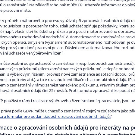
ů o zaměstnání. Na základě toho pak může ČP uchazeče informovat o volnýc
é pracovní místo.
 v průběhu náborového procesu využívat při zpracování osobních údajů u
 v souvislosti s posouzením toho, zdali uchazeč splňuje požadavky, které j
 (např. vlastnictví řidičského průkazu pro pozici motorizovaného doručovat
izovanému rozhodování nedochází. Automatizované rozhodování se prová
mických operací. Smyslem (významem) automatizovaného rozhodování je ově
ky pro výkon dané pracovní pozice. Důsledkem automatizovaného rozhodov
vání uchazeče ve výběrovém řízení.
 může osobní údaje uchazečů o zaměstnání (resp. budoucích zaměstnanců) 
aneckých průzkumů (cílem zaměstnaneckých průzkumů je zlepšit onboardi
ání s výběrovým řízením, provést nové zaměstnance adaptační dobou, prů
ost a potřeby atd.), a to v rozsahu identifikačních a kontaktních údajů, IP
em o zaměstnání v rámci zaměstnaneckého průzkumu. Právním titulem pro 
hování osobních údajů činí 25 měsíců. Proti tomuto zpracování lze podat n
P používá v rámci realizace výběrového řízení smluvní zpracovatele, jsou 
t práva podle GDPR může uchazeč o zaměstnání stejným způsobem jako zákaz
ka a formulář pro podání žádosti o zpracování osobních údajů.
“
mace o zpracování osobních údajů pro inzeráty na p