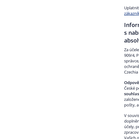
Uplatni
zákazní
Infor
s nab
absol
Za účel
909/4, P
správce
ochraně
Czechia 
Odpověd
České p
souhla
založen
pošty, 
V souvis
doplněn
účely, p
zpracová
Vašich 