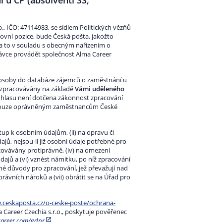
 u ČP (absolventi SŠ,
, IČO: 47114983, se sídlem Politických vězňů
ovní pozice, bude Česká pošta, jakožto
 a to v souladu s obecným nařízením o
ávce provádět společnost Alma Career
í osoby do databáze zájemců o zaměstnání u
 zpracovávány na základě
Vámi uděleného
ouhlasu není dotčena zákonnost zpracování
 pouze oprávněným zaměstnancům České
tup k osobním údajům, (ii) na opravu či
jů, nejsou-li již osobní údaje potřebné pro
racovávány protiprávně, (iv) na omezení
dajů a (vi) vznést námitku, po níž zpracování
né důvody pro zpracování, jež převažují nad
vních nároků a (vii) obrátit se na Úřad pro
ceskaposta.cz/o-ceske-poste/ochrana-
 Career Czechia s.r.o., poskytuje pověřenec
areer.com/gdpr
.