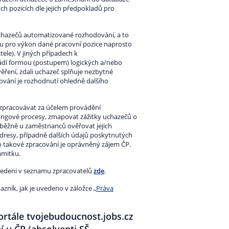
h pozicích dle jejich předpokladů pro
chazečů automatizované rozhodování, a to
sou pro výkon dané pracovní pozice naprosto
ele). V jiných případech k
dí formou (postupem) logických a/nebo
ření, zdali uchazeč splňuje nezbytné
ání je rozhodnutí ohledně dalšího
zpracovávat za účelem provádění
ngové procesy, zmapovat zážitky uchazečů o
běžně u zaměstnanců ověřovat jejich
 adresy, případně dalších údajů poskytnutých
takové zpracování je oprávněný zájem ČP.
ámitku.
uvedeni v seznamu zpracovatelů
zde
.
ník, jak je uvedeno v záložce „
Práva
ortále tvojebudoucnost.jobs.cz