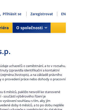
Přihlásit se
Zaregistrovat
EN
riéra
O společnosti
.p.
údaje uchazečů o zaměstnání, a to v rozsahu,
uty (zpravidla identifikační a kontaktní
(zejména životopis), a na základě právního
ody o provedení práce nebo dohody o pracovní
 6 měsíců, pakliže nesvolil ke stanovené
 - součástí výběrového řízení je
o vyslovení souhlasu s tím, aby jím
vedené doby 6 měsíců, a to po dobu nejdéle
ařazení uchazeče o zaměstnání do databáze