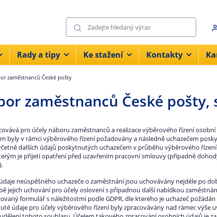
Rady a tipy
Ke stažení
Kontakty
Ka
or zaměstnanců České pošty
or zaměstnanců České pošty, s
covává pro účely náboru zaměstnanců a realizace výběrového řízení osobní 
ém byly v rámci výběrového řízení požadovány a následně uchazečem poskytn
 včetně dalších údajů poskytnutých uchazečem v průběhu výběrového řízení 
 kterým je přijetí opatření před uzavřením pracovní smlouvy (případně doh
).
údaje neúspěšného uchazeče o zaměstnání jsou uchovávány nejdéle po dobu
bě jejich uchování pro účely oslovení s případnou další nabídkou zaměstnání
zovaný formulář s náležitostmi podle GDPR, dle kterého je uchazeč požádán 
uté údaje pro účely výběrového řízení byly zpracovávány nad rámec výše u
d udělení tohoto souhlasu. Účelem takového zpracování osobních údajů je z