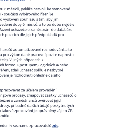
 6 měsíců, pakliže nesvolil ke stanovené
 - součástí výběrového řízení je
o vyslovení souhlasu s tím, aby jím
vedené doby 6 měsíců, a to po dobu nejdéle
ařazení uchazeče o zaměstnání do databáze
h pozicích dle jejich předpokladů pro
chazečů automatizované rozhodování, a to
sou pro výkon dané pracovní pozice naprosto
ele). V jiných případech k
dí formou (postupem) logických a/nebo
ření, zdali uchazeč splňuje nezbytné
ání je rozhodnutí ohledně dalšího
zpracovávat za účelem provádění
ngové procesy, zmapovat zážitky uchazečů o
běžně u zaměstnanců ověřovat jejich
 adresy, případně dalších údajů poskytnutých
takové zpracování je oprávněný zájem ČP.
ámitku.
uvedeni v seznamu zpracovatelů
zde
.