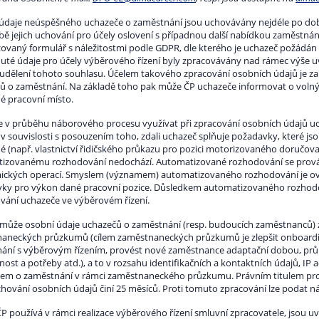
údaje neúspěšného uchazeče o zaměstnání jsou uchovávány nejdéle po dobu
bě jejich uchování pro účely oslovení s případnou další nabídkou zaměstnání
zovaný formulář s náležitostmi podle GDPR, dle kterého je uchazeč požádán 
uté údaje pro účely výběrového řízení byly zpracovávány nad rámec výše u
d udělení tohoto souhlasu. Účelem takového zpracování osobních údajů je z
ů o zaměstnání. Na základě toho pak může ČP uchazeče informovat o volnýc
é pracovní místo.
 v průběhu náborového procesu využívat při zpracování osobních údajů u
 v souvislosti s posouzením toho, zdali uchazeč splňuje požadavky, které j
 (např. vlastnictví řidičského průkazu pro pozici motorizovaného doručovat
izovanému rozhodování nedochází. Automatizované rozhodování se prová
mických operací. Smyslem (významem) automatizovaného rozhodování je ově
ky pro výkon dané pracovní pozice. Důsledkem automatizovaného rozhodov
vání uchazeče ve výběrovém řízení.
 může osobní údaje uchazečů o zaměstnání (resp. budoucích zaměstnanců) 
aneckých průzkumů (cílem zaměstnaneckých průzkumů je zlepšit onboardi
ání s výběrovým řízením, provést nové zaměstnance adaptační dobou, prů
ost a potřeby atd.), a to v rozsahu identifikačních a kontaktních údajů, IP
em o zaměstnání v rámci zaměstnaneckého průzkumu. Právním titulem pro 
hování osobních údajů činí 25 měsíců. Proti tomuto zpracování lze podat n
P používá v rámci realizace výběrového řízení smluvní zpracovatele, jsou 