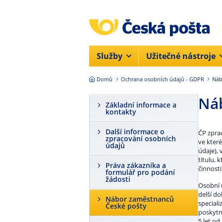
Přejít na hlavní obsah
Služby
Užitečné nástroje
Domů
Ochrana osobních údajů - GDPR
Náb
Náb
Základní informace a
kontakty
Další informace o
ČP zpra
zpracování osobních
ve kter
údajů
údaje),
titulu,
Práva zákazníka a
činnosti
formulář pro podání
žádosti
Osobní 
delší do
Nábor zaměstnanců
speciali
České pošty
poskytn
5 let o