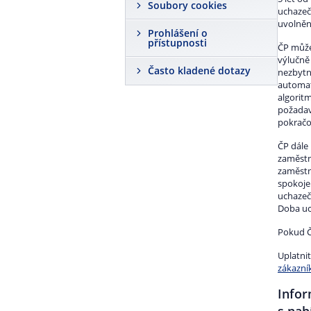
Soubory cookies
uchazeč
uvolněn
Prohlášení o
přístupnosti
ČP může
výlučně
Často kladené dotazy
nezbytné
automat
algorit
požadav
pokračo
ČP dále
zaměstn
zaměstn
spokojen
uchazeč
Doba uc
Pokud Č
Uplatni
zákazní
Infor