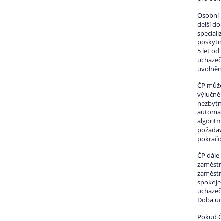
Osobní 
delší do
speciali
poskytn
5 let o
uchazeč
uvolněn
ČP může
výlučně
nezbytné
automat
algorit
požadav
pokračo
ČP dále
zaměstn
zaměstn
spokojen
uchazeč
Doba uc
Pokud Č