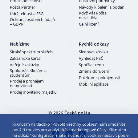
Profil společnosti
Poštovní podmínky
Pošta Partner
Návody k balení a podání
Když Vás Pošta
Udržitelnost a ESG
nezastihla
Ochrana osobních údajů
– GDPR
Celní řízení
Nabízíme
Rychlé odkazy
Široké spektrum služeb
Sledovat zásilku
Zákaznická karta
Vyhledat PSČ
Veřejné zakázky
Spočítat cenu
Spolupráci školám a
Změna doručení
studentům
Průzkum spokojenosti
Prodej a pronájem
Mobilní aplikace
nemovitostí
Prodej movitého majetku
© 2026 Česká pošta
Přístupnost webu
Mapa stránek
Kliknutím na tlačítko "Povolit všechny cookies" nám umožníte
použití cookies pro analytické a marketingové účely. Kliknutím
na odkaz "Konfigurace" máte možnost si cookies nastavit podle