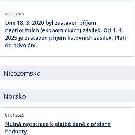
18.03.2020
Dne 18. 3. 2020 byl zastaven příjem
neprioritních (ekonomických) zásilek. Od 1. 4.
2025 je zastaven příjem listovních zásilek. Platí
do odvolání.
Nizozemsko
Norsko
01.01.2026
Nutná registrace k platbě daně z přidané
hodnoty