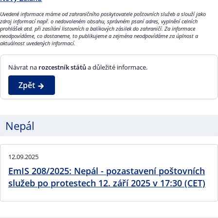
Uvedené informace máme od zahraničního poskytovatele poštovních služeb a slouží jako
zdroj informací např. o nedovoleném obsahu, správném psaní adres, vyplnění celních
prohlášek atd. při zasílání listovních a balíkových zásilek do zahraničí. Za informace
neodpovídáme, co dostaneme, to publikujeme a zejména neodpovídáme za úplnost a
aktuálnost uvedených informací.
Návrat na
rozcestník států
a důležité informace.
Zpět
Nepál
12.09.2025
EmIS 208/2025: Nepál - pozastavení poštovních
služeb po protestech 12. září 2025 v 17:30 (CET)