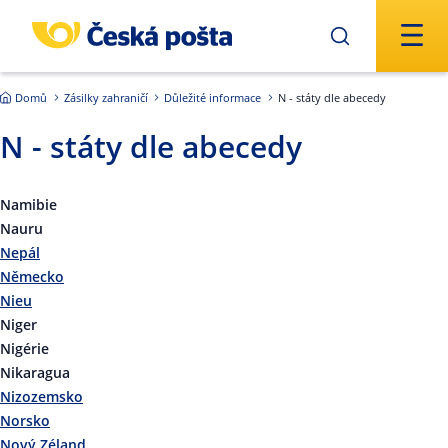
Přejít na hlavní obsah
Domů
Zásilky zahraničí
Důležité informace
N - státy dle abecedy
N - státy dle abecedy
Namibie
Nauru
Nepál
Německo
Nieu
Niger
Nigérie
Nikaragua
Nizozemsko
Norsko
Nový Zéland