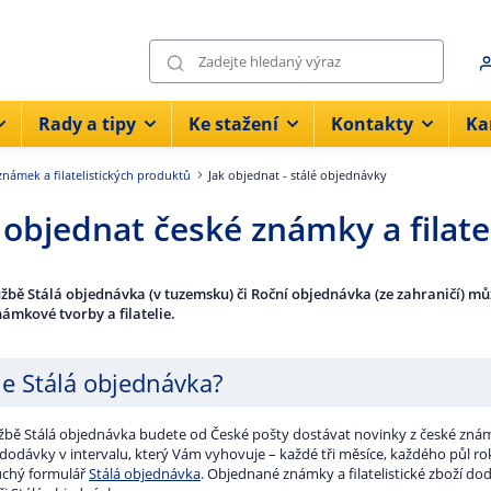
Rady a tipy
Ke stažení
Kontakty
Ka
známek a filatelistických produktů
Jak objednat - stálé objednávky
 objednat české známky a filatel
užbě Stálá objednávka (v tuzemsku) či Roční objednávka (ze zahraničí) m
námkové tvorby a filatelie.
je Stálá objednávka?
užbě Stálá objednávka budete od České pošty dostávat novinky z české známk
t dodávky v intervalu, který Vám vyhovuje – každé tři měsíce, každého půl ro
chý formulář
Stálá objednávka
. Objednané známky a filatelistické zboží d