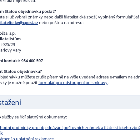
ři Stálá objednávka.
am Stálou objednávku poslat?
te si už vybrali známky nebo další filatelistické zboží, vyplněný formulář S
filatelie.kv@cpost.cz
nebo poštou na adresu:
šta, s.p.
ilatelistům
í 925/29
Karlovy Vary
ní kontakt: 954 400 597
šit Stálou objednávku?
objednávku můžete zrušit písemně na výše uvedené adrese e-mailem na ad
vky je možné použít
formulář pro odstoupení od smlouvy
.
stažení
o služby se řídí platnými dokumenty:
hodní podmínky pro objednávání poštovních známek a filatelistického zbož
ík
ámení o uplatnění reklamace