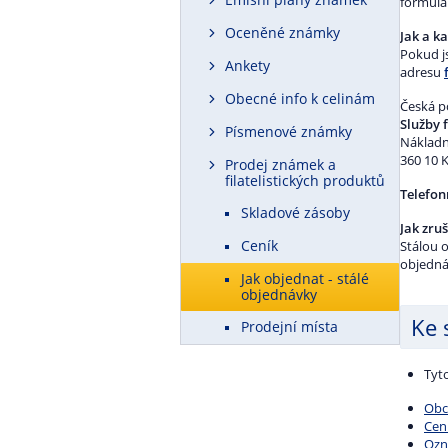
formulá
Oceněné známky
Jak a k
Pokud js
Ankety
adresu
Obecné info k celinám
Česká po
Služby f
Písmenové známky
Nákladn
360 10 
Prodej známek a
filatelistických produktů
Telefon
Skladové zásoby
Jak zru
Ceník
Stálou 
objedná
Jak objednat - stálé
objednávky
Ke 
Prodejní místa
Tyt
Obc
Cen
Ozn