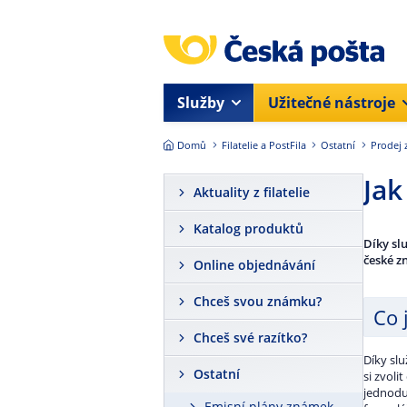
Přejít na hlavní obsah
Služby
Užitečné nástroje
Domů
Filatelie a PostFila
Ostatní
Prodej 
Jak
Aktuality z filatelie
Katalog produktů
Díky sl
české z
Online objednávání
Chceš svou známku?
Co 
Chceš své razítko?
Díky sl
Ostatní
si zvoli
jednodu
Emisní plány známek