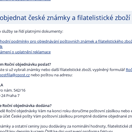
 objednat české známky a filatelistické zboží
o služby se řídí platnými dokumenty:
hodní podmínky pro objednávání poštovních známek a filatelistického zbož
ík
ámení o uplatnění reklamace
am Roční objednávku poslat?
te si už vybrali známky nebo další filatelistické zboží, vyplněný formulář
Roč
postfila@cpost.cz
nebo poštou na adresu:
LA
o nám. 542/16
 24 Praha 7
e Roční objednávka dodána?
adě Roční objednávky Vám na konci roku doručíme poštovní zásilkou nebo e
a účet České pošty Vám poštovní zásilkou promptně dodáme objednané známk
ámky a ostatní ceniny jsou dodávány za nominální hodnoty, filatelistické zb
epočítány denním kurzem ČNB ke dni vystavení proforma faktury.