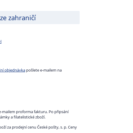
 ze zahraničí
í
ní objednávka
pošlete e-mailem na
-mailem proforma fakturu. Po připsání
y a filatelistické zboží.
oží za prodejní cenu České pošty, s. p. Ceny