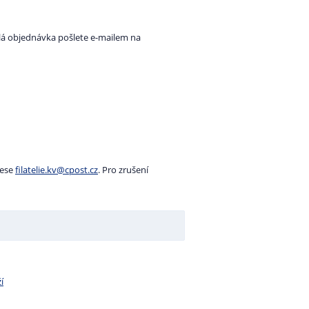
tálá objednávka pošlete e-mailem na
rese
filatelie.kv@cpost.cz
. Pro zrušení
í