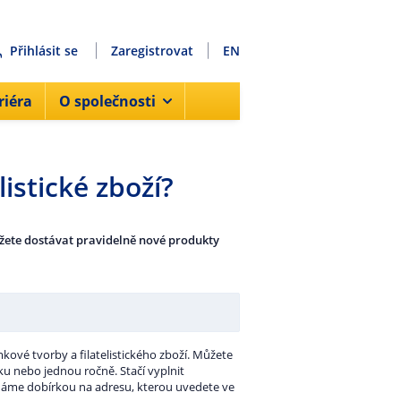
Přihlásit se
Zaregistrovat
EN
riéra
O společnosti
istické zboží?
ůžete dostávat pravidelně nové produkty
ové tvorby a filatelistického zboží. Můžete
ku nebo jednou ročně. Stačí vyplnit
odáme dobírkou na adresu, kterou uvedete ve