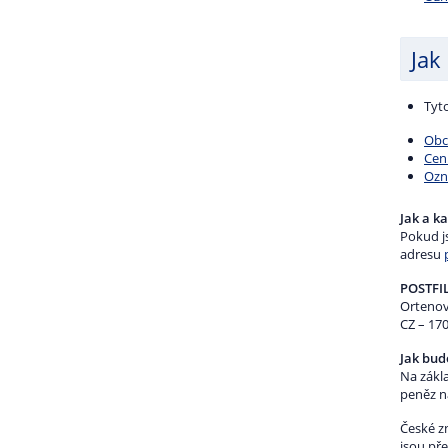
Jak
Tyt
Obc
Cen
Ozn
Jak a k
Pokud js
adresu
POSTFI
Ortenov
CZ – 170
Jak bud
Na zákl
peněz n
České zn
jsou př