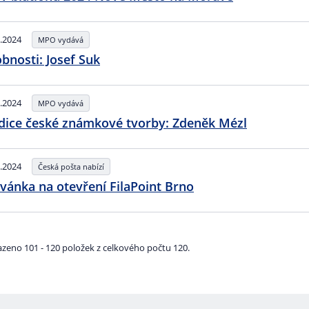
.2024
MPO vydává
bnosti: Josef Suk
.2024
MPO vydává
dice české známkové tvorby: Zdeněk Mézl
.2024
Česká pošta nabízí
vánka na otevření FilaPoint Brno
azeno 101 - 120 položek z celkového počtu 120.