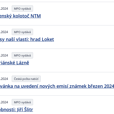
.2024
MPO vydává
enský kolotoč NTM
.2024
MPO vydává
sy naší vlasti: hrad Loket
.2024
MPO vydává
iánské Lázně
.2024
Česká pošta nabízí
vánka na uvedení nových emisí známek březen 202
.2024
MPO vydává
nosti: Jiří Šlitr