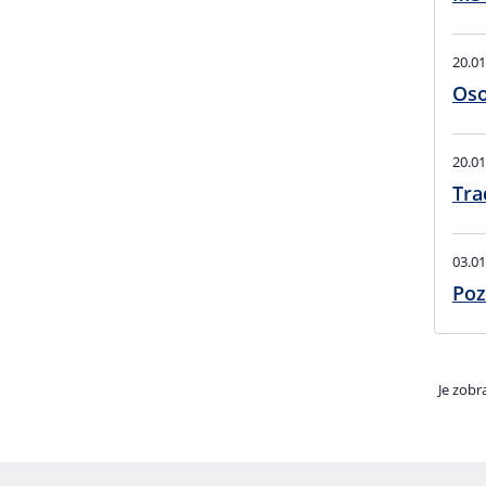
20.01
Oso
20.01
Tra
03.01
Poz
Je zobr