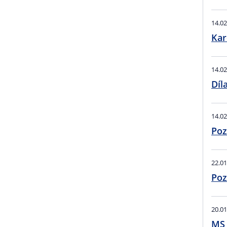
14.02
Kar
14.02
Díl
14.02
Poz
22.01
Poz
20.01
MS 