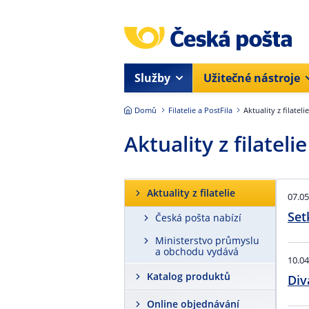
Přejít na hlavní obsah
Služby
Užitečné nástroje
Domů
Filatelie a PostFila
Aktuality z filatelie
Aktuality z filatelie
Aktuality z filatelie
07.05
Set
Česká pošta nabízí
Ministerstvo průmyslu
a obchodu vydává
10.04
Katalog produktů
Div
Online objednávání