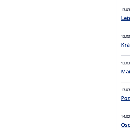
13.03
Let
13.03
Krá
13.03
Mar
13.03
Poz
14.02
Osob