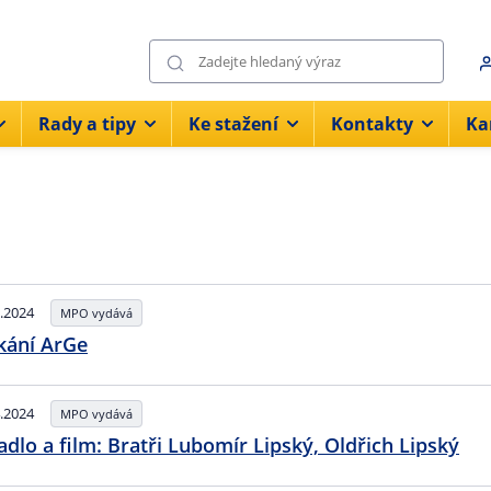
Rady a tipy
Ke stažení
Kontakty
Ka
.2024
MPO vydává
kání ArGe
.2024
MPO vydává
adlo a film: Bratři Lubomír Lipský, Oldřich Lipský