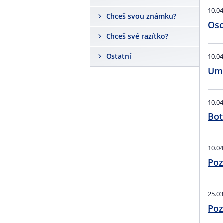
10.04
Chceš svou známku?
Oso
Chceš své razítko?
Ostatní
10.04
Umě
10.04
Bot
10.04
Poz
25.03
Poz