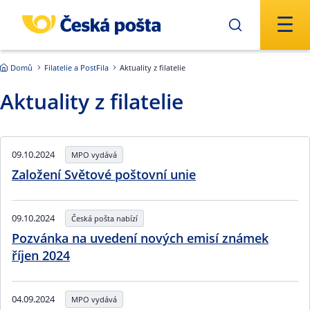
Přejít na hlavní obsah
Domů
Filatelie a PostFila
Aktuality z filatelie
Aktuality z filatelie
09.10.2024
MPO vydává
Založení Světové poštovní unie
09.10.2024
Česká pošta nabízí
Pozvánka na uvedení nových emisí známek
říjen 2024
04.09.2024
MPO vydává