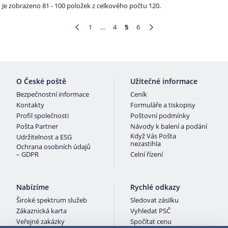
Je zobrazeno 81 - 100 položek z celkového počtu 120.
1
...
4
5
6
Stránka
Intermediate Pages Use TAB to navigate.
Stránka
Stránka
Stránka
O České poště
Užitečné informace
Bezpečnostní informace
Ceník
Kontakty
Formuláře a tiskopisy
Profil společnosti
Poštovní podmínky
Pošta Partner
Návody k balení a podání
Když Vás Pošta
Udržitelnost a ESG
nezastihla
Ochrana osobních údajů
– GDPR
Celní řízení
Nabízíme
Rychlé odkazy
Široké spektrum služeb
Sledovat zásilku
Zákaznická karta
Vyhledat PSČ
Veřejné zakázky
Spočítat cenu