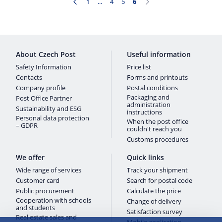
1
...
4
5
6
Page
Intermediate Pages Use TAB to navigate.
Page
Page
Page
About Czech Post
Useful information
Safety Information
Price list
Contacts
Forms and printouts
Company profile
Postal conditions
Packaging and
Post Office Partner
administration
Sustainability and ESG
instructions
Personal data protection
When the post office
– GDPR
couldn't reach you
Customs procedures
We offer
Quick links
Wide range of services
Track your shipment
Customer card
Search for postal code
Public procurement
Calculate the price
Cooperation with schools
Change of delivery
and students
Satisfaction survey
Real estate sales and