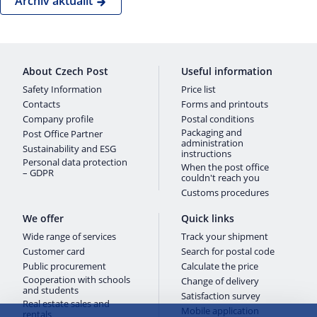
Archiv aktualit
About Czech Post
Useful information
Safety Information
Price list
Contacts
Forms and printouts
Company profile
Postal conditions
Packaging and
Post Office Partner
administration
Sustainability and ESG
instructions
Personal data protection
When the post office
– GDPR
couldn't reach you
Customs procedures
We offer
Quick links
Wide range of services
Track your shipment
Customer card
Search for postal code
Public procurement
Calculate the price
Cooperation with schools
Change of delivery
and students
Satisfaction survey
Real estate sales and
Mobile application
rentals