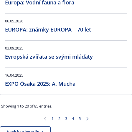
Europa: Vodní fauna a flora
06.05.2026
EUROPA: známky EUROPA – 70 let
03.09.2025
Evropská zvířata se svými mláďaty
16.04.2025
EXPO Ósaka 2025: A. Mucha
Showing 1 to 20 of 85 entries.
1
2
3
4
5
Page
Page
Page
Page
Page