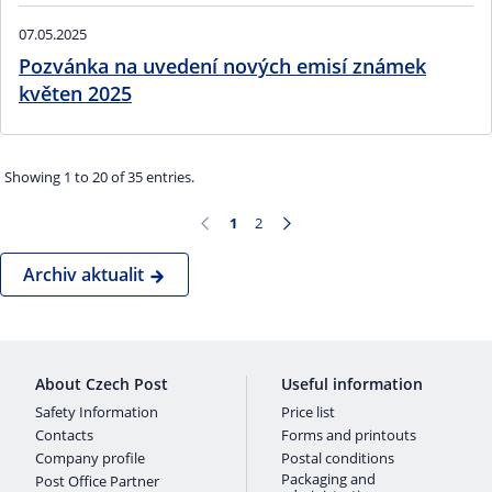
07.05.2025
Pozvánka na uvedení nových emisí známek
květen 2025
Showing 1 to 20 of 35 entries.
1
2
Page
Page
Archiv aktualit
About Czech Post
Useful information
Safety Information
Price list
Contacts
Forms and printouts
Company profile
Postal conditions
Packaging and
Post Office Partner